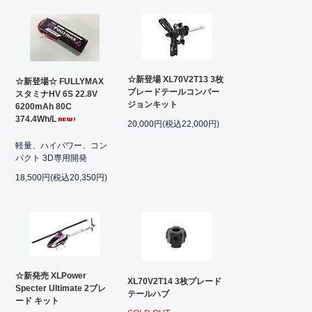
☆新登場 XL70V2T13 3枚
☆新登場☆ FULLYMAX
ブレードテールコンバー
スタミナHV 6S 22.8V
ジョンキット
6200mAh 80C
374.4Wh/L
20,000円(税込22,000円)
軽量、ハイパワー、コン
パクト 3D専用開発
18,500円(税込20,350円)
☆新発売 XLPower
XL70V2T14 3枚プレード
Specter Ultimate 2ブレ
テールハブ
ード キット