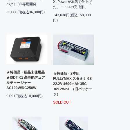
XLPowerが本気で仕上げ
パクト 3D専用開発
た、ニトロの完成形。
33,000円(税込36,300円)
143,636円(税込158,000
円)
★特価品・新品未使用品
☆特価品・2本組
★ISDT K1 高性能デュア
FULLYMAX スタミナ 6S
ルチャージャー
22.2V 4600mAh 35C
AC100W/DC250W
365.2Wh/L （旧パッケー
ジ）
9,091円(税込10,000円)
SOLD OUT