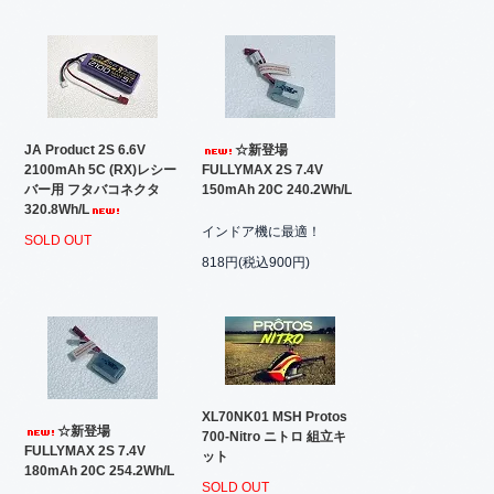
JA Product 2S 6.6V
☆新登場
2100mAh 5C (RX)レシー
FULLYMAX 2S 7.4V
バー用 フタバコネクタ
150mAh 20C 240.2Wh/L
320.8Wh/L
インドア機に最適！
SOLD OUT
818円(税込900円)
XL70NK01 MSH Protos
☆新登場
700-Nitro ニトロ 組立キ
FULLYMAX 2S 7.4V
ット
180mAh 20C 254.2Wh/L
SOLD OUT