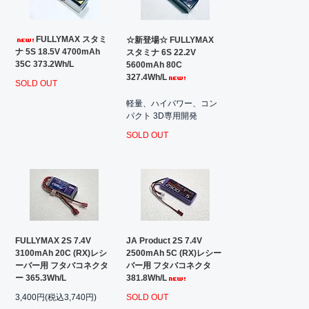
FULLYMAX スタミ
☆新登場☆ FULLYMAX
ナ 5S 18.5V 4700mAh
スタミナ 6S 22.2V
35C 373.2Wh/L
5600mAh 80C
327.4Wh/L
SOLD OUT
軽量、ハイパワー、コン
パクト 3D専用開発
SOLD OUT
FULLYMAX 2S 7.4V
JA Product 2S 7.4V
3100mAh 20C (RX)レシ
2500mAh 5C (RX)レシー
ーバー用 フタバコネクタ
バー用 フタバコネクタ
ー 365.3Wh/L
381.8Wh/L
3,400円(税込3,740円)
SOLD OUT