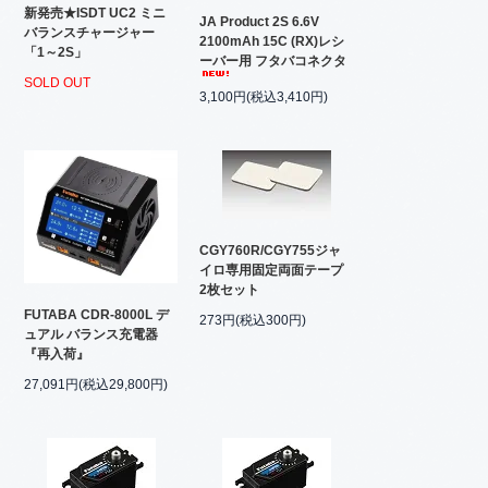
新発売★ISDT UC2 ミニ
JA Product 2S 6.6V
バランスチャージャー
2100mAh 15C (RX)レシ
「1～2S」
ーバー用 フタバコネクタ
SOLD OUT
3,100円(税込3,410円)
CGY760R/CGY755ジャ
イロ専用固定両面テープ
2枚セット
FUTABA CDR-8000L デ
273円(税込300円)
ュアル バランス充電器
『再入荷』
27,091円(税込29,800円)