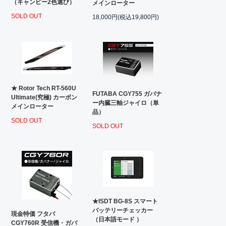
（キャンピー2色選び）
メインローター
SOLD OUT
18,000円(税込19,800円)
★ Rotor Tech RT-560U
FUTABA CGY755 ガバナ
Ultimate(究極) カーボン
ー内臓三軸ジャイロ（単
メインローター
品）
SOLD OUT
SOLD OUT
★ISDT BG-8S スマート
バッテリーチェッカー
現金特価 フタバ
（日本語モード ）
CGY760R 受信機・ガバ