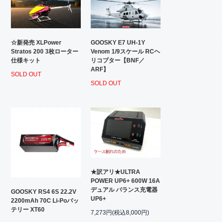
☆新発売 XLPower
GOOSKY E7 UH-1Y
Stratos 200 3枚ローター
Venom 1/9スケール RCヘ
仕様キット
リコプター【BNF／
ARF】
SOLD OUT
SOLD OUT
★訳アリ★ULTRA
POWER UP6+ 600W 16A
デュアル バランス充電器
GOOSKY RS4 6S 22.2V
UP6+
2200mAh 70C Li-Poバッ
テリー XT60
7,273円(税込8,000円)