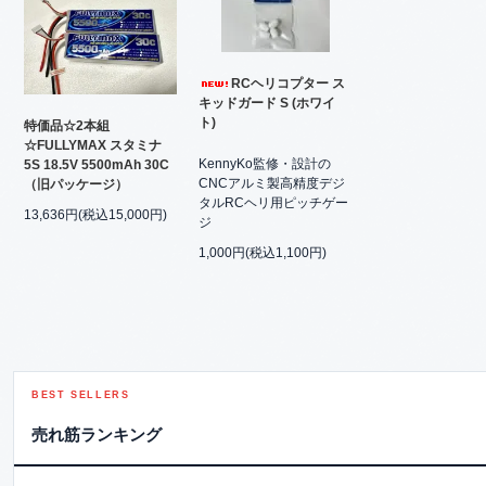
RCヘリコプター ス
キッドガード S (ホワイ
ト)
特価品☆2本組
☆FULLYMAX スタミナ
KennyKo監修・設計の
5S 18.5V 5500mAh 30C
CNCアルミ製高精度デジ
（旧パッケージ）
タルRCヘリ用ピッチゲー
13,636円(税込15,000円)
ジ
1,000円(税込1,100円)
BEST SELLERS
売れ筋ランキング