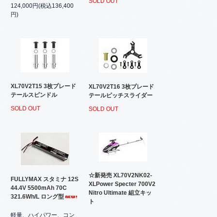
SOLD OUT
124,000円(税込136,400
円)
XL70V2T15 3枚プレード
XL70V2T16 3枚プレード
テールスピンドル
テールピッチスライダー
SOLD OUT
SOLD OUT
☆新発売 XL70V2NK02-
FULLYMAX スタミナ 12S
XLPower Specter 700V2
44.4V 5500mAh 70C
Nitro Ultimate 組立キッ
321.6Wh/L ロング型
ト
軽量、ハイパワー、コン