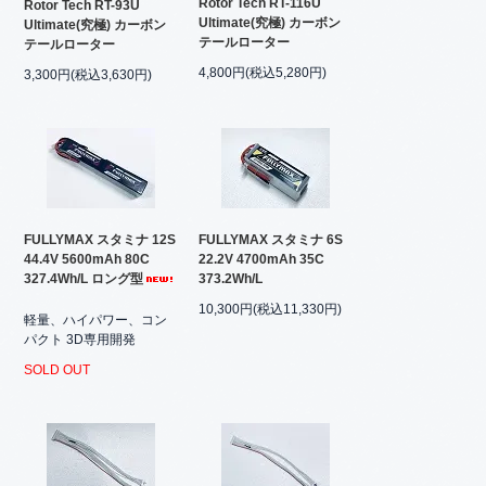
Rotor Tech RT-116U
Rotor Tech RT-93U
Ultimate(究極) カーボン
Ultimate(究極) カーボン
テールローター
テールローター
4,800円(税込5,280円)
3,300円(税込3,630円)
FULLYMAX スタミナ 12S
FULLYMAX スタミナ 6S
44.4V 5600mAh 80C
22.2V 4700mAh 35C
327.4Wh/L ロング型
373.2Wh/L
10,300円(税込11,330円)
軽量、ハイパワー、コン
パクト 3D専用開発
SOLD OUT