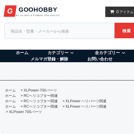
GOOHOBBY
G
0
アイテム
RC FLIGHT & POWER SPECIALIST
検索
ホーム
カテゴリー
全カテゴリー
メルマガ登録・解除
お問い合わせ
ホーム
>
XLPower-700パーツ
ホーム
>
RCヘリコプター関連
ホーム
>
RCヘリコプター関連
>
XLPower ヘリパーツ関連
ホーム
>
RCヘリコプター関連
>
XLPower ヘリパーツ関連
>
XLPower 700パーツ