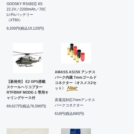
GOOSKY RS4対応 6S
22.2V／2200mAh／70C
Li-Poバッテリー
（XT60）
9,200円(税込10,120円)
AMASS AS150 アンチス
パーク内蔵 7mmゴールド
【新発売】 E2 GPS搭載
コネクター〈オスメス2セ
スケールヘリコプター
ット〉
RTF/BNF MODE-1 専用キ
ャリングケース付
高電流対応7mmアンチス
パークコネクター
69,627円(税込76,590円)
618円(税込680円)