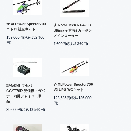
★ XLPower Specter700
★ Rotor Tech RT-420U
ニトロ 組立キット
Ultimate(究極) カーボン
メインローター
139,000円(税込152,900
円)
7,600円(税込8,360円)
☆ XLPower Specter700
現金特価 フタバ
V2 UPG WCキット
CGY770R 受信機・ガバ
ナー内臓ジャイロ（単
123,636円(税込136,000
品）
円)
39,600円(税込43,560円)