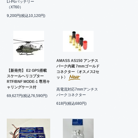
Li-Poバッテリー
（XT60）
9,200円(税込10,120円)
AMASS AS150 アンチス
パーク内蔵 7mmゴールド
【新発売】 E2 GPS搭載
コネクター〈オスメス2セ
スケールヘリコプター
ット〉
RTF/BNF MODE-1 専用キ
ャリングケース付
高電流対応7mmアンチス
パークコネクター
69,627円(税込76,590円)
618円(税込680円)