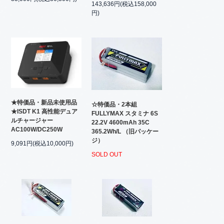
143,636円(税込158,000
円)
★特価品・新品未使用品
☆特価品・2本組
★ISDT K1 高性能デュア
FULLYMAX スタミナ 6S
ルチャージャー
22.2V 4600mAh 35C
AC100W/DC250W
365.2Wh/L （旧パッケー
ジ）
9,091円(税込10,000円)
SOLD OUT