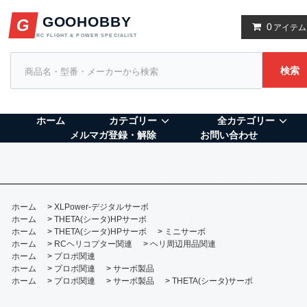
GOOHOBBY
G
0
アイテム
RC FLIGHT & POWER SPECIALIST
検索
ホーム
カテゴリー
全カテゴリー
メルマガ登録・解除
お問い合わせ
ホーム
>
XLPower-デジタルサーボ
ホーム
>
THETA(シータ)HPサーボ
ホーム
>
THETA(シータ)HPサーボ
>
ミニサーボ
ホーム
>
RCヘリコプター関連
>
ヘリ周辺用品関連
ホーム
>
プロポ関連
ホーム
>
プロポ関連
>
サーボ製品
ホーム
>
プロポ関連
>
サーボ製品
>
THETA(シータ)サーボ