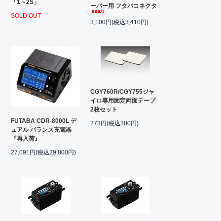
「1～2S」
ーバー用 フタバコネクタ
SOLD OUT
3,100円(税込3,410円)
CGY760R/CGY755ジャ
イロ専用固定両面テープ
2枚セット
FUTABA CDR-8000L デ
273円(税込300円)
ュアル バランス充電器
『再入荷』
27,091円(税込29,800円)