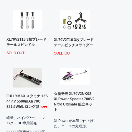
XL70V2T15 3枚プレード
XL70V2T16 3枚プレード
テールスピンドル
テールピッチスライダー
SOLD OUT
SOLD OUT
☆新発売 XL70V2NK02-
FULLYMAX スタミナ 12S
XLPower Specter 700V2
44.4V 5500mAh 70C
Nitro Ultimate 組立キッ
321.6Wh/L ロング型
ト
軽量、ハイパワー、コン
XLPowerが本気で仕上げ
パクト 3D専用開発
た、ニトロの完成形。
33,000円(税込36,300円)