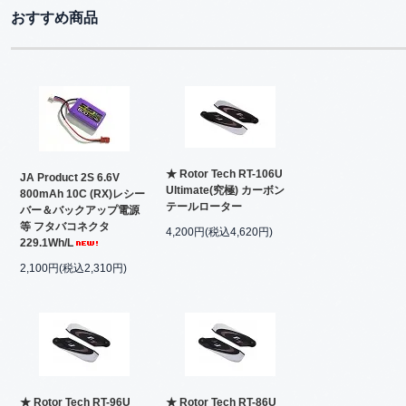
おすすめ商品
★ Rotor Tech RT-106U
JA Product 2S 6.6V
Ultimate(究極) カーボン
800mAh 10C (RX)レシー
テールローター
バー＆バックアップ電源
等 フタバコネクタ
4,200円(税込4,620円)
229.1Wh/L
2,100円(税込2,310円)
★ Rotor Tech RT-96U
★ Rotor Tech RT-86U