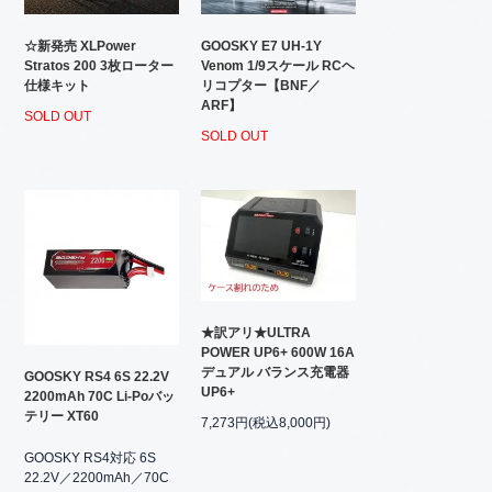
☆新発売 XLPower
GOOSKY E7 UH-1Y
Stratos 200 3枚ローター
Venom 1/9スケール RCヘ
仕様キット
リコプター【BNF／
ARF】
SOLD OUT
SOLD OUT
★訳アリ★ULTRA
POWER UP6+ 600W 16A
デュアル バランス充電器
GOOSKY RS4 6S 22.2V
UP6+
2200mAh 70C Li-Poバッ
テリー XT60
7,273円(税込8,000円)
GOOSKY RS4対応 6S
22.2V／2200mAh／70C