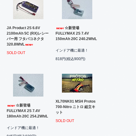
JA Product 2S 6.6V
☆新登場
2100mAh 5C (RX)レシー
FULLYMAX 2S 7.4V
バー用 フタバコネクタ
150mAh 20C 240.2Wh/L
320.8Wh/L
インドア機に最適！
SOLD OUT
818円(税込900円)
XL70NK01 MSH Protos
☆新登場
700-Nitro ニトロ 組立キ
FULLYMAX 2S 7.4V
ット
180mAh 20C 254.2Wh/L
SOLD OUT
インドア機に最適！