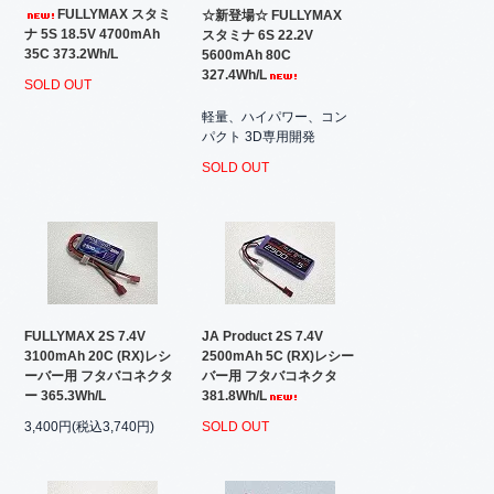
FULLYMAX スタミ
☆新登場☆ FULLYMAX
ナ 5S 18.5V 4700mAh
スタミナ 6S 22.2V
35C 373.2Wh/L
5600mAh 80C
327.4Wh/L
SOLD OUT
軽量、ハイパワー、コン
パクト 3D専用開発
SOLD OUT
FULLYMAX 2S 7.4V
JA Product 2S 7.4V
3100mAh 20C (RX)レシ
2500mAh 5C (RX)レシー
ーバー用 フタバコネクタ
バー用 フタバコネクタ
ー 365.3Wh/L
381.8Wh/L
3,400円(税込3,740円)
SOLD OUT