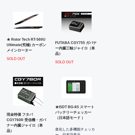
★ Rotor Tech RT-560U
FUTABA CGY755 ガバナ
Ultimate(究極) カーボン
ー内臓三軸ジャイロ（単
メインローター
品）
SOLD OUT
SOLD OUT
★ISDT BG-8S スマート
バッテリーチェッカー
現金特価 フタバ
（日本語モード ）
CGY760R 受信機・ガバ
ナー内臓ジャイロ（単
進化した多機能チェッカ
品）
ー、日本語表示