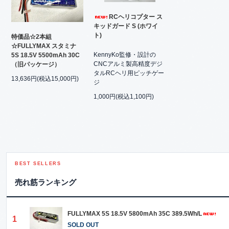
RCヘリコプター ス
キッドガード S (ホワイ
ト)
特価品☆2本組
☆FULLYMAX スタミナ
KennyKo監修・設計の
5S 18.5V 5500mAh 30C
CNCアルミ製高精度デジ
（旧パッケージ）
タルRCヘリ用ピッチゲー
13,636円(税込15,000円)
ジ
1,000円(税込1,100円)
BEST SELLERS
売れ筋ランキング
FULLYMAX 5S 18.5V 5800mAh 35C 389.5Wh/L
1
SOLD OUT