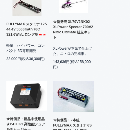
☆新発売 XL70V2NK02-
FULLYMAX スタミナ 12S
XLPower Specter 700V2
44.4V 5500mAh 70C
Nitro Ultimate 組立キッ
321.6Wh/L ロング型
ト
軽量、ハイパワー、コン
XLPowerが本気で仕上げ
パクト 3D専用開発
た、ニトロの完成形。
33,000円(税込36,300円)
143,636円(税込158,000
円)
★特価品・新品未使用品
☆特価品・2本組
★ISDT K1 高性能デュア
FULLYMAX スタミナ 6S
ルチャージャー