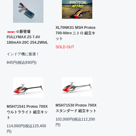
XL70NK01 MSH Protos
☆新登場
700-Nitro ニトロ 組立キ
FULLYMAX 2S 7.4V
ット
180mAh 20C 254.2Wh/L
SOLD OUT
インドア機に最適！
845円(税込930円)
MSH71530 Protos 700X
MSH71541 Protos 700X
スタンダード 組立キット
ウルトラライト 組立キッ
ト
102,000円(税込112,200
円)
114,000円(税込125,400
円)