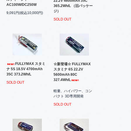
22.2V 4600mAh 35C
AC100W/DC250W
365.2Wh/L （旧パッケー
ジ）
9,091円(税込10,000円)
SOLD OUT
FULLYMAX スタミ
☆新登場☆ FULLYMAX
ナ 5S 18.5V 4700mAh
スタミナ 6S 22.2V
35C 373.2Wh/L
5600mAh 80C
327.4Wh/L
SOLD OUT
軽量、ハイパワー、コン
パクト 3D専用開発
SOLD OUT