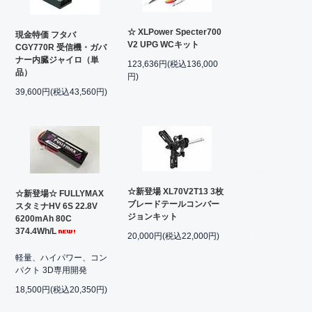
☆ XLPower Specter700
現金特価 フタバ
V2 UPG WCキット
CGY770R 受信機・ガバ
ナー内臓ジャイロ（単
123,636円(税込136,000
品）
円)
39,600円(税込43,560円)
☆新登場 XL70V2T13 3枚
☆新登場☆ FULLYMAX
ブレードテールコンバー
スタミナHV 6S 22.8V
ジョンキット
6200mAh 80C
374.4Wh/L
20,000円(税込22,000円)
軽量、ハイパワー、コン
パクト 3D専用開発
18,500円(税込20,350円)