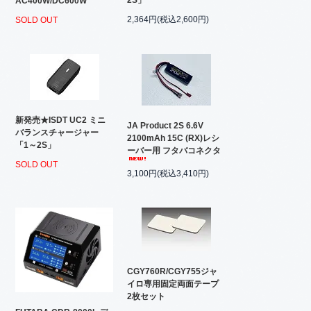
2S」
AC400W/DC600W
2,364円(税込2,600円)
SOLD OUT
新発売★ISDT UC2 ミニ
JA Product 2S 6.6V
バランスチャージャー
2100mAh 15C (RX)レシ
「1～2S」
ーバー用 フタバコネクタ
SOLD OUT
3,100円(税込3,410円)
CGY760R/CGY755ジャ
イロ専用固定両面テープ
2枚セット