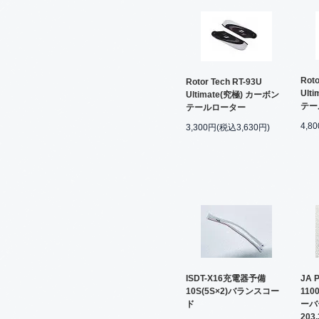
Roto
Rotor Tech RT-93U
Ult
Ultimate(究極) カーボン
テー
テールローター
4,8
3,300円(税込3,630円)
ISDT-X16充電器予備
JA P
10S(5S×2)バランスコー
110
ド
ーバ
203