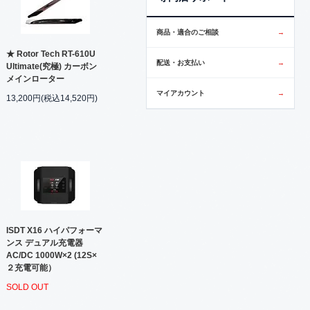
商品・適合のご相談
→
★ Rotor Tech RT-610U
配送・お支払い
→
Ultimate(究極) カーボン
メインローター
マイアカウント
→
13,200円(税込14,520円)
ISDT X16 ハイパフォーマ
ンス デュアル充電器
AC/DC 1000W×2 (12S×
２充電可能）
SOLD OUT