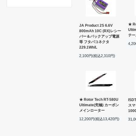
★ Ro
JA Product 2S 6.6V
Ult
800mAh 10C (RX)レシー
テー
バー＆バックアップ電源
等 フタバコネクタ
4,2
229.1Wh/L
2,100円(税込2,310円)
★ Rotor Tech RT-580U
IS
Ultimate(究極) カーボン
スマ
メインローター
100
12,200円(税込13,420円)
31,