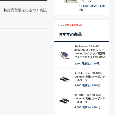
ッケージ）
13,636円(税込15,000
|
特定商取引法に基づく表記
円)
RECOMMENDED
おすすめ商品
JA Product 2S 6.6V
800mAh 10C (RX)レシー
バー＆バックアップ電源等
フタバコネクタ 229.1Wh/L
2,100円(税込2,310円)
★ Rotor Tech RT-106U
Ultimate(究極) カーボンテ
ールローター
4,200円(税込4,620円)
★ Rotor Tech RT-96U
Ultimate(究極) カーボンテ
ールローター
4,000円(税込4,400円)