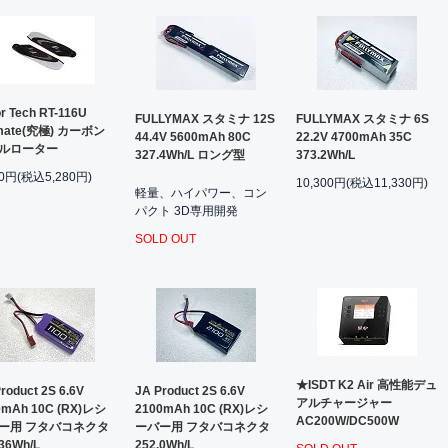
r Tech RT-116U
FULLYMAX スタミナ 12S
FULLYMAX スタミナ 6S
imate(究極) カーボン
44.4V 5600mAh 80C
22.2V 4700mAh 35C
ルローター
327.4Wh/L ロング型
373.2Wh/L
00円(税込5,280円)
10,300円(税込11,330円)
軽量、ハイパワー、コン
パクト 3D専用開発
SOLD OUT
★ISDT K2 Air 高性能デュ
roduct 2S 6.6V
JA Product 2S 6.6V
アルチャージャー
0mAh 10C (RX)レシ
2100mAh 10C (RX)レシ
AC200W/DC500W
ー用 フタバコネクタ
ーバー用 フタバコネクタ
.36Wh/L
252.0Wh/L