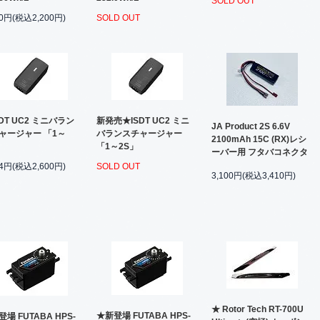
SOLD OUT
00円(税込2,200円)
SOLD OUT
DT UC2 ミニバラン
新発売★ISDT UC2 ミニ
JA Product 2S 6.6V
ャージャー 「1～
バランスチャージャー
2100mAh 15C (RX)レシ
」
「1～2S」
ーバー用 フタバコネクタ
64円(税込2,600円)
SOLD OUT
3,100円(税込3,410円)
★ Rotor Tech RT-700U
★新登場 FUTABA HPS-
場 FUTABA HPS-