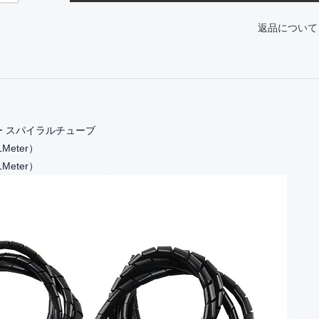
返品について
ター スパイラルチューブ
（1Meter）
（1Meter）