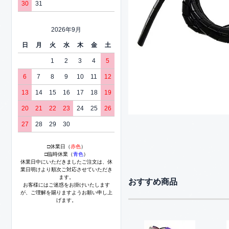
30
31
2026年9月
日
月
火
水
木
金
土
1
2
3
4
5
6
7
8
9
10
11
12
13
14
15
16
17
18
19
20
21
22
23
24
25
26
27
28
29
30
□休業日（
赤色
）
□臨時休業（
青色
）
休業日中にいただきましたご注文は、休
業日明けより順次ご対応させていただき
ます。
おすすめ商品
お客様にはご迷惑をお掛けいたします
が、ご理解を賜りますようお願い申し上
げます。