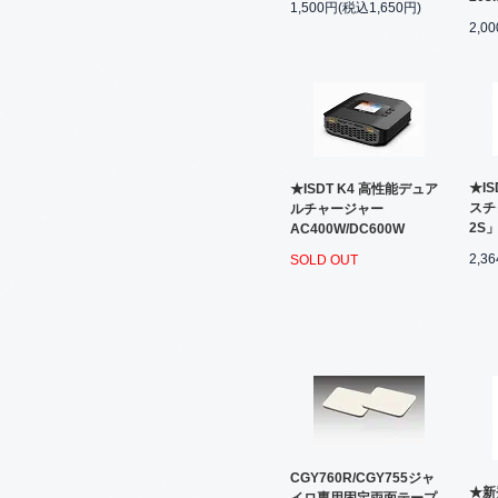
1,500円(税込1,650円)
2,0
★IS
★ISDT K4 高性能デュア
スチ
ルチャージャー
2S
AC400W/DC600W
2,3
SOLD OUT
CGY760R/CGY755ジャ
★新登
イロ専用固定両面テープ