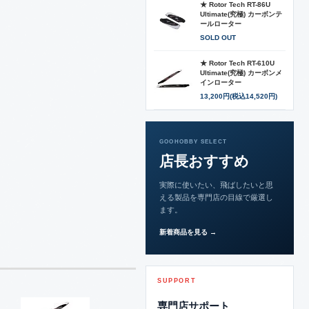
★ Rotor Tech RT-86U
Ultimate(究極) カーボンテ
ールローター
SOLD OUT
★ Rotor Tech RT-610U
Ultimate(究極) カーボンメ
インローター
13,200円(税込14,520円)
GOOHOBBY SELECT
店長おすすめ
実際に使いたい、飛ばしたいと思
える製品を専門店の目線で厳選し
ます。
新着商品を見る →
SUPPORT
専門店サポート