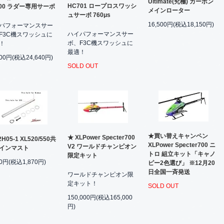
Ultimate(究極) カーボン
HC701 ロープロスワッシ
700 ラダー専用サーボ
メインローター
ュサーボ 760μs
16,500円(税込18,150円)
パフォーマンスサー
ハイパフォーマンスサー
F3C機スワッシュに
ボ、F3C機スワッシュに
！
最適！
400円(税込24,640円)
SOLD OUT
★買い替えキャンペン
★ XLPower Specter700
2H05-1 XL520/550共
XLPower Specter700 ニ
V2 ワールドチャンピオン
インマスト
トロ 組立キット「キャノ
限定キット
00円(税込1,870円)
ピー2色選び」 ※12月20
日全国一斉発送
ワールドチャンピオン限
定キット！
SOLD OUT
150,000円(税込165,000
円)