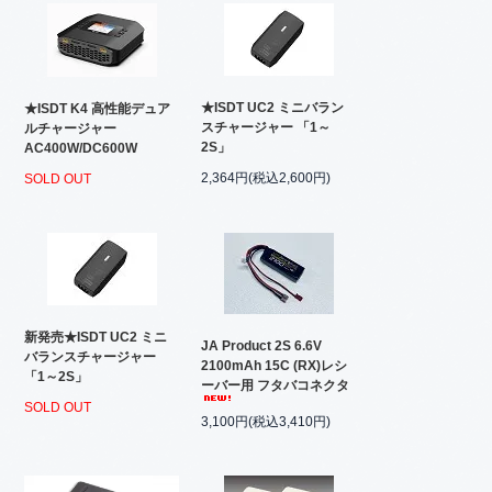
★ISDT UC2 ミニバラン
★ISDT K4 高性能デュア
スチャージャー 「1～
ルチャージャー
2S」
AC400W/DC600W
2,364円(税込2,600円)
SOLD OUT
新発売★ISDT UC2 ミニ
JA Product 2S 6.6V
バランスチャージャー
2100mAh 15C (RX)レシ
「1～2S」
ーバー用 フタバコネクタ
SOLD OUT
3,100円(税込3,410円)