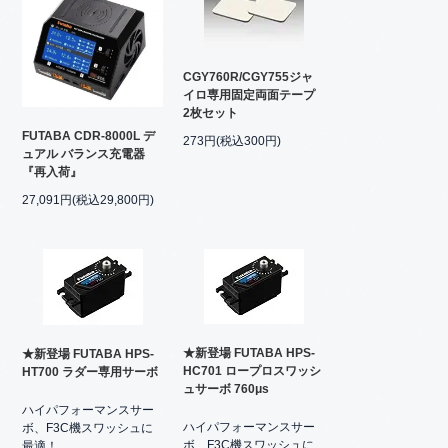
CGY760R/CGY755ジャ
イロ専用固定両面テープ
2枚セット
FUTABA CDR-8000L デ
273円(税込300円)
ュアル バランス充電器
『再入荷』
27,091円(税込29,800円)
★新登場 FUTABA HPS-
★新登場 FUTABA HPS-
HC701 ロープロスワッシ
HT700 ラダー専用サーボ
ュサーボ 760μs
ハイパフォーマンスサー
ハイパフォーマンスサー
ボ、F3C機スワッシュに
ボ、F3C機スワッシュに
最適！