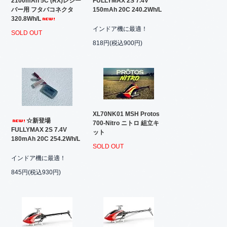
2100mAh 5C (RX)レシー
FULLYMAX 2S 7.4V
バー用 フタバコネクタ
150mAh 20C 240.2Wh/L
320.8Wh/L
インドア機に最適！
SOLD OUT
818円(税込900円)
XL70NK01 MSH Protos
☆新登場
700-Nitro ニトロ 組立キ
FULLYMAX 2S 7.4V
ット
180mAh 20C 254.2Wh/L
SOLD OUT
インドア機に最適！
845円(税込930円)