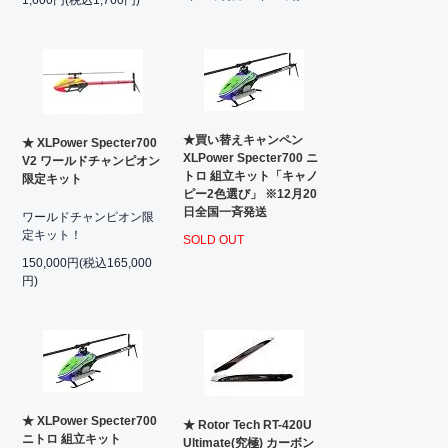
★買い替えキャンペン
★ XLPower Specter700
XLPower Specter700 ニ
V2 ワールドチャンピオン
トロ 組立キット「キャノ
限定キット
ピー2色選び」 ※12月20
日全国一斉発送
ワールドチャンピオン限
定キット！
SOLD OUT
150,000円(税込165,000
円)
★ XLPower Specter700
★ Rotor Tech RT-420U
ニトロ 組立キット
Ultimate(究極) カーボン