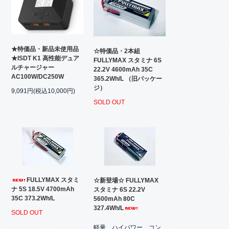
★特価品・新品未使用品
☆特価品・2本組
★ISDT K1 高性能デュア
FULLYMAX スタミナ 6S
ルチャージャー
22.2V 4600mAh 35C
AC100W/DC250W
365.2Wh/L （旧パッケー
ジ）
9,091円(税込10,000円)
SOLD OUT
FULLYMAX スタミ
☆新登場☆ FULLYMAX
ナ 5S 18.5V 4700mAh
スタミナ 6S 22.2V
35C 373.2Wh/L
5600mAh 80C
327.4Wh/L
SOLD OUT
軽量、ハイパワー、コン