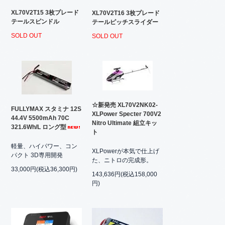
XL70V2T15 3枚プレード
XL70V2T16 3枚プレード
テールスピンドル
テールピッチスライダー
SOLD OUT
SOLD OUT
☆新発売 XL70V2NK02-
FULLYMAX スタミナ 12S
XLPower Specter 700V2
44.4V 5500mAh 70C
Nitro Ultimate 組立キッ
321.6Wh/L ロング型
ト
軽量、ハイパワー、コン
XLPowerが本気で仕上げ
パクト 3D専用開発
た、ニトロの完成形。
33,000円(税込36,300円)
143,636円(税込158,000
円)