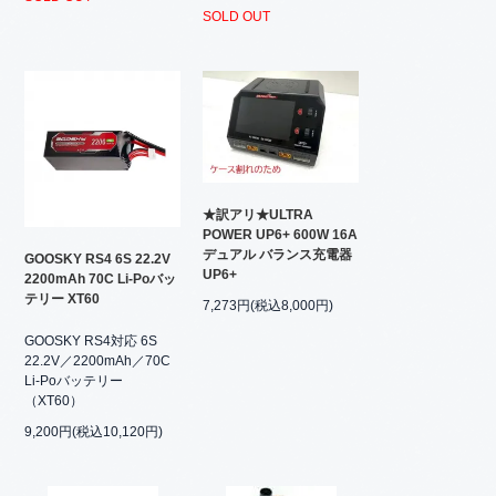
SOLD OUT
★訳アリ★ULTRA
POWER UP6+ 600W 16A
デュアル バランス充電器
GOOSKY RS4 6S 22.2V
UP6+
2200mAh 70C Li-Poバッ
テリー XT60
7,273円(税込8,000円)
GOOSKY RS4対応 6S
22.2V／2200mAh／70C
Li-Poバッテリー
（XT60）
9,200円(税込10,120円)