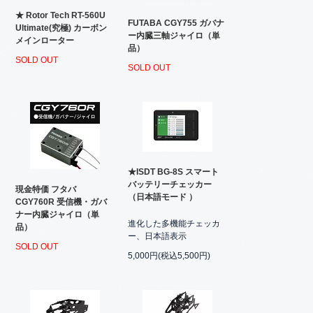
★ Rotor Tech RT-560U
FUTABA CGY755 ガバナ
Ultimate(究極) カーボン
ー内臓三軸ジャイロ（単
メインローター
品）
SOLD OUT
SOLD OUT
★ISDT BG-8S スマート
バッテリーチェッカー
現金特価 フタバ
（日本語モード ）
CGY760R 受信機・ガバ
ナー内臓ジャイロ（単
進化した多機能チェッカ
品）
ー、日本語表示
SOLD OUT
5,000円(税込5,500円)