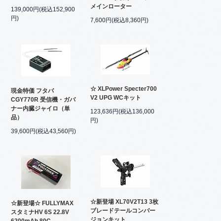
メインローター
139,000円(税込152,900
円)
7,600円(税込8,360円)
☆ XLPower Specter700
現金特価 フタバ
V2 UPG WCキット
CGY770R 受信機・ガバ
ナー内臓ジャイロ（単
123,636円(税込136,000
品）
円)
39,600円(税込43,560円)
☆新登場 XL70V2T13 3枚
☆新登場☆ FULLYMAX
ブレードテールコンバー
スタミナHV 6S 22.8V
ジョンキット
6200mAh 80C