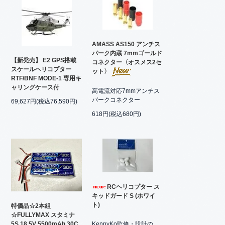
AMASS AS150 アンチス
パーク内蔵 7mmゴールド
【新発売】 E2 GPS搭載
コネクター〈オスメス2セ
スケールヘリコプター
ット〉
RTF/BNF MODE-1 専用キ
ャリングケース付
高電流対応7mmアンチス
パークコネクター
69,627円(税込76,590円)
618円(税込680円)
RCヘリコプター ス
キッドガード S (ホワイ
ト)
特価品☆2本組
☆FULLYMAX スタミナ
KennyKo監修・設計の
5S 18.5V 5500mAh 30C