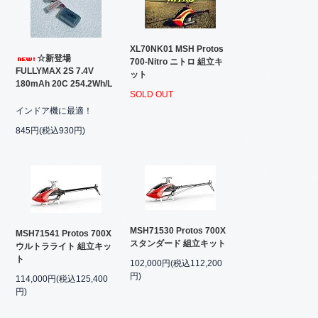
XL70NK01 MSH Protos
☆新登場
700-Nitro ニトロ 組立キ
FULLYMAX 2S 7.4V
ット
180mAh 20C 254.2Wh/L
SOLD OUT
インドア機に最適！
845円(税込930円)
MSH71530 Protos 700X
MSH71541 Protos 700X
スタンダード 組立キット
ウルトラライト 組立キッ
ト
102,000円(税込112,200
円)
114,000円(税込125,400
円)