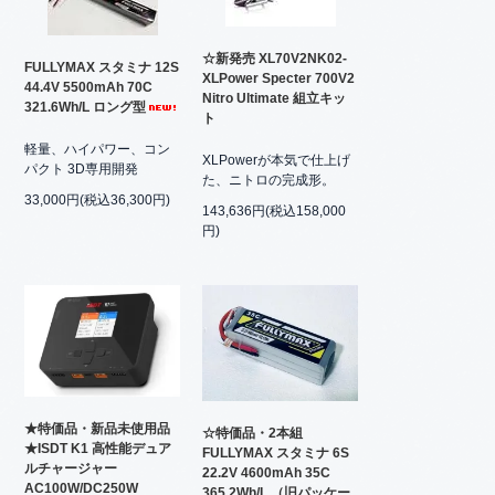
☆新発売 XL70V2NK02-
FULLYMAX スタミナ 12S
XLPower Specter 700V2
44.4V 5500mAh 70C
Nitro Ultimate 組立キッ
321.6Wh/L ロング型
ト
軽量、ハイパワー、コン
XLPowerが本気で仕上げ
パクト 3D専用開発
た、ニトロの完成形。
33,000円(税込36,300円)
143,636円(税込158,000
円)
★特価品・新品未使用品
☆特価品・2本組
★ISDT K1 高性能デュア
FULLYMAX スタミナ 6S
ルチャージャー
22.2V 4600mAh 35C
AC100W/DC250W
365.2Wh/L （旧パッケー