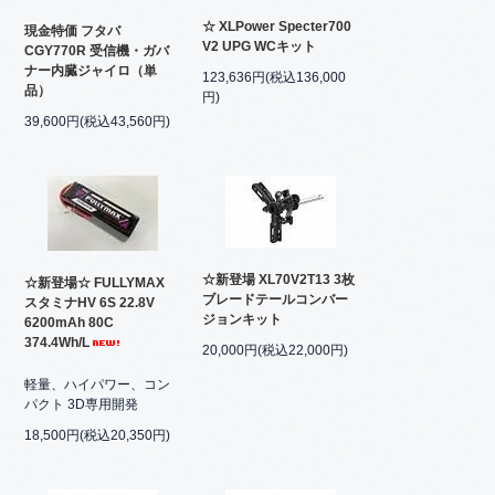
☆ XLPower Specter700
現金特価 フタバ
V2 UPG WCキット
CGY770R 受信機・ガバ
ナー内臓ジャイロ（単
123,636円(税込136,000
品）
円)
39,600円(税込43,560円)
☆新登場 XL70V2T13 3枚
☆新登場☆ FULLYMAX
ブレードテールコンバー
スタミナHV 6S 22.8V
ジョンキット
6200mAh 80C
374.4Wh/L
20,000円(税込22,000円)
軽量、ハイパワー、コン
パクト 3D専用開発
18,500円(税込20,350円)