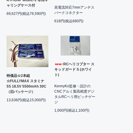
RTF/BNF MODE-1 専用キ
ャリングケース付
高電流対応7mmアンチス
パークコネクター
69,627円(税込76,590円)
618円(税込680円)
RCヘリコプター ス
キッドガード S (ホワイ
ト)
特価品☆2本組
☆FULLYMAX スタミナ
KennyKo監修・設計の
5S 18.5V 5500mAh 30C
CNCアルミ製高精度デジ
（旧パッケージ）
タルRCヘリ用ピッチゲー
13,636円(税込15,000円)
ジ
1,000円(税込1,100円)