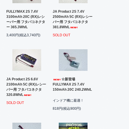
FULLYMAX 2S 7.4V
JA Product 2S 7.4V
3100mAh 20C (RX)レシ
2500mAh 5C (RX)レシー
ーバー用 フタバコネクタ
バー用 フタバコネクタ
ー 365.3Wh/L
381.8Wh/L
3,400円(税込3,740円)
SOLD OUT
JA Product 2S 6.6V
☆新登場
2100mAh 5C (RX)レシー
FULLYMAX 2S 7.4V
バー用 フタバコネクタ
150mAh 20C 240.2Wh/L
320.8Wh/L
インドア機に最適！
SOLD OUT
818円(税込900円)