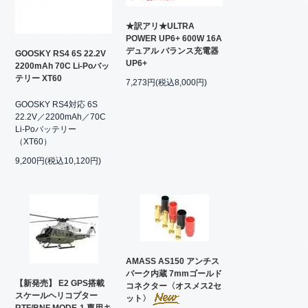
★訳アリ★ULTRA
POWER UP6+ 600W 16A
デュアル バランス充電器
GOOSKY RS4 6S 22.2V
UP6+
2200mAh 70C Li-Poバッ
テリー XT60
7,273円(税込8,000円)
GOOSKY RS4対応 6S
22.2V／2200mAh／70C
Li-Poバッテリー
（XT60）
9,200円(税込10,120円)
AMASS AS150 アンチス
パーク内蔵 7mmゴールド
【新発売】 E2 GPS搭載
コネクター〈オスメス2セ
スケールヘリコプター
ット〉