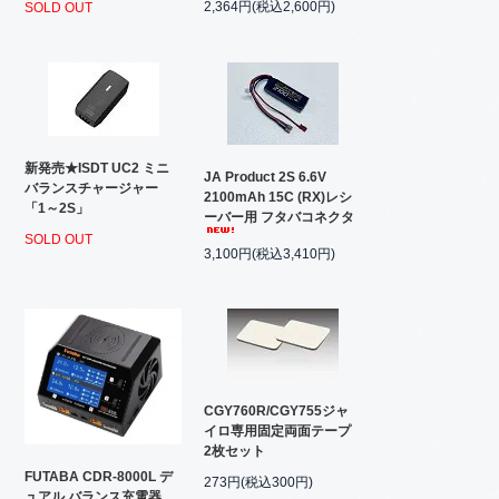
2,364円(税込2,600円)
SOLD OUT
新発売★ISDT UC2 ミニ
JA Product 2S 6.6V
バランスチャージャー
2100mAh 15C (RX)レシ
「1～2S」
ーバー用 フタバコネクタ
SOLD OUT
3,100円(税込3,410円)
CGY760R/CGY755ジャ
イロ専用固定両面テープ
2枚セット
FUTABA CDR-8000L デ
273円(税込300円)
ュアル バランス充電器