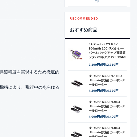
円)
RECOMMENDED
おすすめ商品
JA Product 2S 6.6V
800mAh 10C (RX)レシー
バー＆バックアップ電源等
フタバコネクタ 229.1Wh/L
2,100円(税込2,310円)
頼性・操縦精度を実現するため徹底的
★ Rotor Tech RT-106U
Ultimate(究極) カーボンテ
ールローター
機構により、飛行中のあらゆる
4,200円(税込4,620円)
★ Rotor Tech RT-96U
Ultimate(究極) カーボンテ
ールローター
4,000円(税込4,400円)
★ Rotor Tech RT-86U
Ultimate(究極) カーボンテ
ールローター