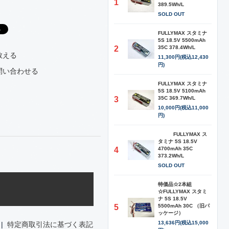
1
389.5Wh/L
SOLD OUT
FULLYMAX スタミナ
5S 18.5V 5500mAh
2
35C 378.4Wh/L
教える
11,300円(税込12,430
円)
問い合わせる
FULLYMAX スタミナ
5S 18.5V 5100mAh
3
35C 369.7Wh/L
10,000円(税込11,000
円)
FULLYMAX ス
タミナ 5S 18.5V
4
4700mAh 35C
373.2Wh/L
SOLD OUT
特価品☆2本組
☆FULLYMAX スタミ
ナ 5S 18.5V
5
5500mAh 30C （旧パ
ッケージ）
13,636円(税込15,000
|
特定商取引法に基づく表記