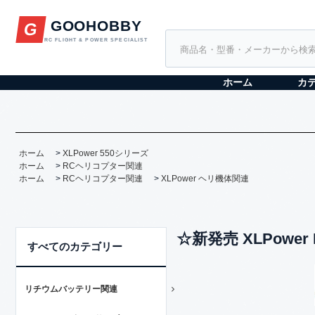
GOOHOBBY
G
RC FLIGHT & POWER SPECIALIST
ホーム
カ
ホーム
>
XLPower 550シリーズ
ホーム
>
RCヘリコプター関連
ホーム
>
RCヘリコプター関連
>
XLPower ヘリ機体関連
☆新発売 XLPower
すべてのカテゴリー
リチウムバッテリー関連