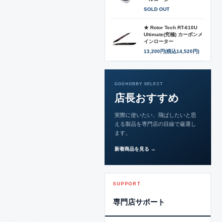
SOLD OUT
★ Rotor Tech RT-610U
Ultimate(究極) カーボンメ
インローター
13,200円(税込14,520円)
GOOHOBBY SELECT
店長おすすめ
実際に使いたい、飛ばしたいと思
える製品を専門店の目線で厳選し
ます。
新着商品を見る →
SUPPORT
専門店サポート