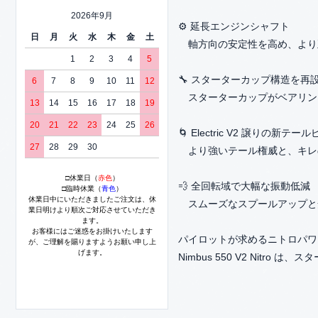
2026年9月
⚙️ 延長エンジンシャフト
日
月
火
水
木
金
土
軸方向の安定性を高め、より
1
2
3
4
5
🔧 スターターカップ構造を再
6
7
8
9
10
11
12
スターターカップがベアリン
13
14
15
16
17
18
19
20
21
22
23
24
25
26
🌀 Electric V2 譲りの新
27
28
29
30
より強いテール権威と、キレ
□休業日（
赤色
）
💨 全回転域で大幅な振動低減
□臨時休業（
青色
）
休業日中にいただきましたご注文は、休
スムーズなスプールアップと
業日明けより順次ご対応させていただき
ます。
お客様にはご迷惑をお掛けいたします
パイロットが求めるニトロパワー
が、ご理解を賜りますようお願い申し上
げます。
Nimbus 550 V2 Nitr