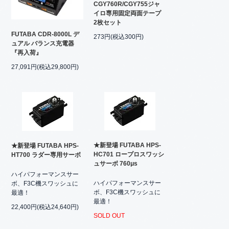
CGY760R/CGY755ジャ
イロ専用固定両面テープ
2枚セット
FUTABA CDR-8000L デ
273円(税込300円)
ュアル バランス充電器
『再入荷』
27,091円(税込29,800円)
★新登場 FUTABA HPS-
★新登場 FUTABA HPS-
HC701 ロープロスワッシ
HT700 ラダー専用サーボ
ュサーボ 760μs
ハイパフォーマンスサー
ハイパフォーマンスサー
ボ、F3C機スワッシュに
ボ、F3C機スワッシュに
最適！
最適！
22,400円(税込24,640円)
SOLD OUT