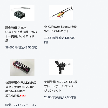
☆ XLPower Specter700
現金特価 フタバ
V2 UPG WCキット
CGY770R 受信機・ガバ
ナー内臓ジャイロ（単
123,636円(税込136,000
品）
円)
39,600円(税込43,560円)
☆新登場 XL70V2T13 3枚
☆新登場☆ FULLYMAX
ブレードテールコンバー
スタミナHV 6S 22.8V
ジョンキット
6200mAh 80C
374.4Wh/L
20,000円(税込22,000円)
軽量、ハイパワー、コン