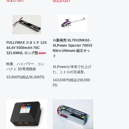
SOLD OUT
SOLD OUT
☆新発売 XL70V2NK02-
FULLYMAX スタミナ 12S
XLPower Specter 700V2
44.4V 5500mAh 70C
Nitro Ultimate 組立キッ
321.6Wh/L ロング型
ト
軽量、ハイパワー、コン
XLPowerが本気で仕上げ
パクト 3D専用開発
た、ニトロの完成形。
33,000円(税込36,300円)
143,636円(税込158,000
円)