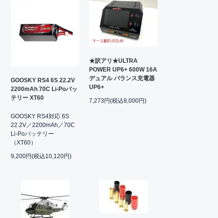
★訳アリ★ULTRA
POWER UP6+ 600W 16A
デュアル バランス充電器
GOOSKY RS4 6S 22.2V
UP6+
2200mAh 70C Li-Poバッ
テリー XT60
7,273円(税込8,000円)
GOOSKY RS4対応 6S
22.2V／2200mAh／70C
Li-Poバッテリー
（XT60）
9,200円(税込10,120円)