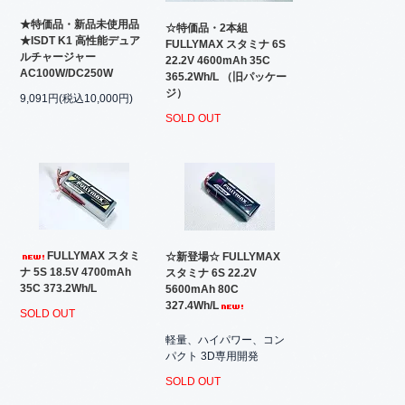
★特価品・新品未使用品
☆特価品・2本組
★ISDT K1 高性能デュア
FULLYMAX スタミナ 6S
ルチャージャー
22.2V 4600mAh 35C
AC100W/DC250W
365.2Wh/L （旧パッケー
ジ）
9,091円(税込10,000円)
SOLD OUT
FULLYMAX スタミ
☆新登場☆ FULLYMAX
ナ 5S 18.5V 4700mAh
スタミナ 6S 22.2V
35C 373.2Wh/L
5600mAh 80C
327.4Wh/L
SOLD OUT
軽量、ハイパワー、コン
パクト 3D専用開発
SOLD OUT