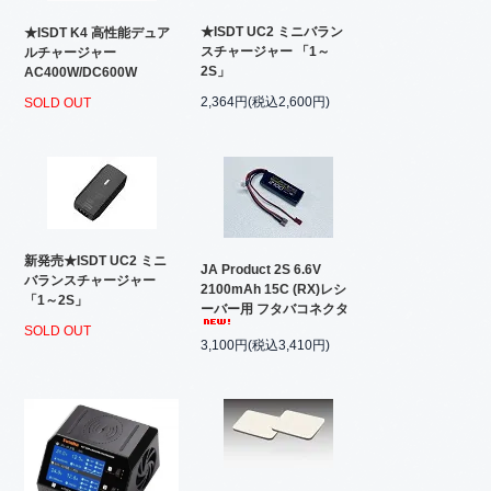
★ISDT UC2 ミニバラン
★ISDT K4 高性能デュア
スチャージャー 「1～
ルチャージャー
2S」
AC400W/DC600W
2,364円(税込2,600円)
SOLD OUT
新発売★ISDT UC2 ミニ
JA Product 2S 6.6V
バランスチャージャー
2100mAh 15C (RX)レシ
「1～2S」
ーバー用 フタバコネクタ
SOLD OUT
3,100円(税込3,410円)