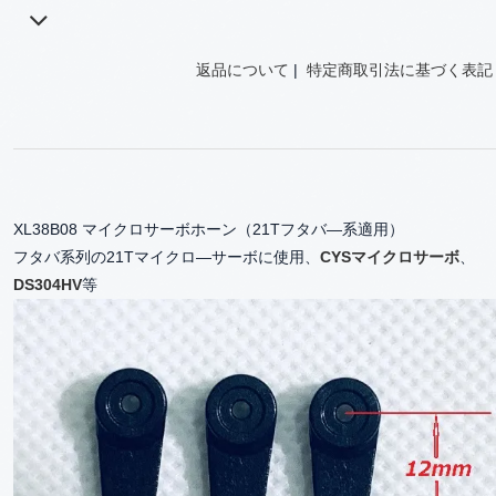
返品について
|
特定商取引法に基づく表記
XL38B08 マイクロサーボホーン（21Tフタバ―系適用）
フタバ系列の21Tマイクロ―サーボに使用、
CYSマイクロサーボ
、
DS304HV
等