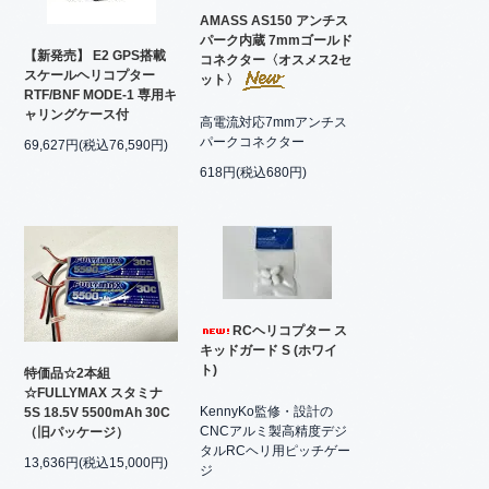
AMASS AS150 アンチス
パーク内蔵 7mmゴールド
【新発売】 E2 GPS搭載
コネクター〈オスメス2セ
スケールヘリコプター
ット〉
RTF/BNF MODE-1 専用キ
ャリングケース付
高電流対応7mmアンチス
パークコネクター
69,627円(税込76,590円)
618円(税込680円)
RCヘリコプター ス
キッドガード S (ホワイ
ト)
特価品☆2本組
☆FULLYMAX スタミナ
KennyKo監修・設計の
5S 18.5V 5500mAh 30C
CNCアルミ製高精度デジ
（旧パッケージ）
タルRCヘリ用ピッチゲー
13,636円(税込15,000円)
ジ