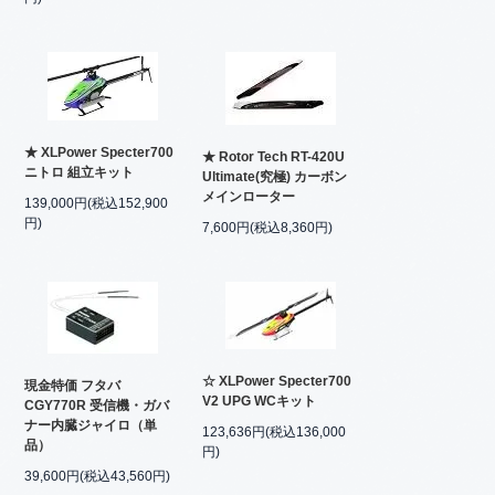
★ XLPower Specter700
★ Rotor Tech RT-420U
ニトロ 組立キット
Ultimate(究極) カーボン
メインローター
139,000円(税込152,900
円)
7,600円(税込8,360円)
☆ XLPower Specter700
現金特価 フタバ
V2 UPG WCキット
CGY770R 受信機・ガバ
ナー内臓ジャイロ（単
123,636円(税込136,000
品）
円)
39,600円(税込43,560円)