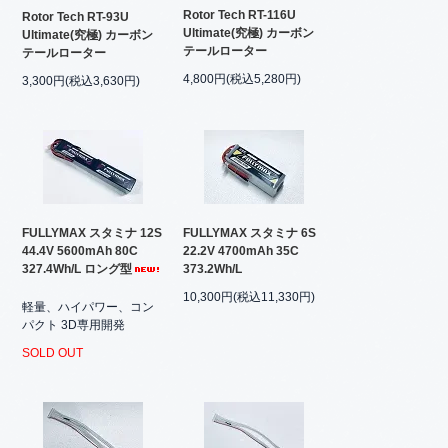
Rotor Tech RT-116U
Rotor Tech RT-93U
Ultimate(究極) カーボン
Ultimate(究極) カーボン
テールローター
テールローター
4,800円(税込5,280円)
3,300円(税込3,630円)
FULLYMAX スタミナ 12S
FULLYMAX スタミナ 6S
44.4V 5600mAh 80C
22.2V 4700mAh 35C
327.4Wh/L ロング型
373.2Wh/L
10,300円(税込11,330円)
軽量、ハイパワー、コン
パクト 3D専用開発
SOLD OUT