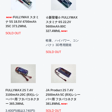
FULLYMAX スタミ
☆新登場☆ FULLYMAX
ナ 5S 18.5V 4700mAh
スタミナ 6S 22.2V
35C 373.2Wh/L
5600mAh 80C
327.4Wh/L
SOLD OUT
軽量、ハイパワー、コン
パクト 3D専用開発
SOLD OUT
FULLYMAX 2S 7.4V
JA Product 2S 7.4V
3100mAh 20C (RX)レシ
2500mAh 5C (RX)レシー
ーバー用 フタバコネクタ
バー用 フタバコネクタ
ー 365.3Wh/L
381.8Wh/L
3,400円(税込3,740円)
SOLD OUT