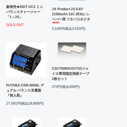
新発売★ISDT UC2 ミニ
JA Product 2S 6.6V
バランスチャージャー
2100mAh 15C (RX)レシ
「1～2S」
ーバー用 フタバコネクタ
SOLD OUT
3,100円(税込3,410円)
CGY760R/CGY755ジャ
イロ専用固定両面テープ
2枚セット
FUTABA CDR-8000L デ
273円(税込300円)
ュアル バランス充電器
『再入荷』
27,091円(税込29,800円)