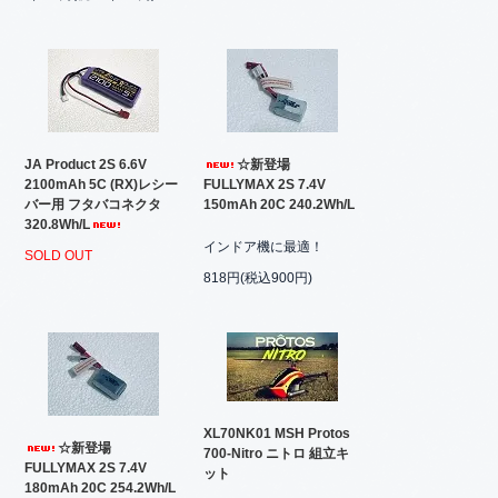
JA Product 2S 6.6V
☆新登場
2100mAh 5C (RX)レシー
FULLYMAX 2S 7.4V
バー用 フタバコネクタ
150mAh 20C 240.2Wh/L
320.8Wh/L
インドア機に最適！
SOLD OUT
818円(税込900円)
XL70NK01 MSH Protos
☆新登場
700-Nitro ニトロ 組立キ
FULLYMAX 2S 7.4V
ット
180mAh 20C 254.2Wh/L