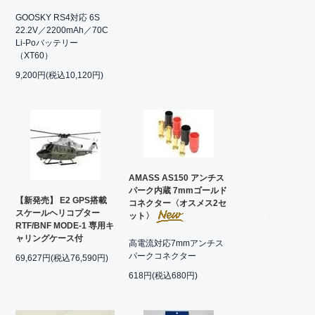
GOOSKY RS4対応 6S
22.2V／2200mAh／70C
Li-Poバッテリー
（XT60）
9,200円(税込10,120円)
AMASS AS150 アンチス
パーク内蔵 7mmゴールド
【新発売】 E2 GPS搭載
コネクター〈オスメス2セ
スケールヘリコプター
ット〉
RTF/BNF MODE-1 専用キ
ャリングケース付
高電流対応7mmアンチス
パークコネクター
69,627円(税込76,590円)
618円(税込680円)