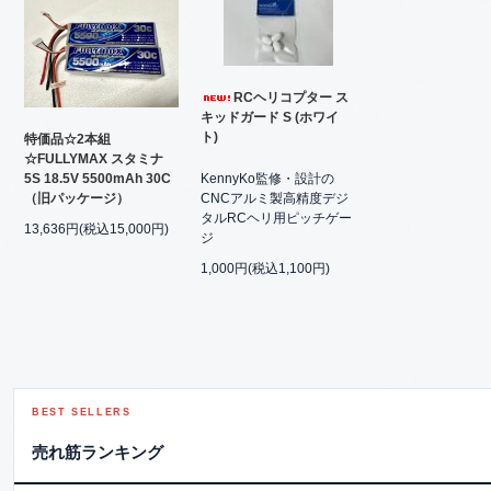
RCヘリコプター ス
キッドガード S (ホワイ
ト)
特価品☆2本組
☆FULLYMAX スタミナ
KennyKo監修・設計の
5S 18.5V 5500mAh 30C
CNCアルミ製高精度デジ
（旧パッケージ）
タルRCヘリ用ピッチゲー
13,636円(税込15,000円)
ジ
1,000円(税込1,100円)
BEST SELLERS
売れ筋ランキング