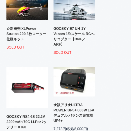
☆新発売 XLPower
GOOSKY E7 UH-1Y
Stratos 200 3枚ローター
Venom 1/9スケール RCヘ
仕様キット
リコプター【BNF／
ARF】
SOLD OUT
SOLD OUT
★訳アリ★ULTRA
POWER UP6+ 600W 16A
デュアル バランス充電器
GOOSKY RS4 6S 22.2V
UP6+
2200mAh 70C Li-Poバッ
テリー XT60
7,273円(税込8,000円)