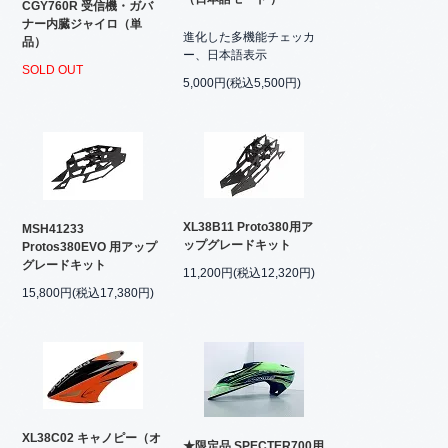
CGY760R 受信機・ガバ
ナー内臓ジャイロ（単
進化した多機能チェッカ
品）
ー、日本語表示
SOLD OUT
5,000円(税込5,500円)
XL38B11 Proto380用ア
MSH41233
ップグレードキット
Protos380EVO 用アップ
グレードキット
11,200円(税込12,320円)
15,800円(税込17,380円)
XL38C02 キャノピー（オ
★限定品 SPECTER700用