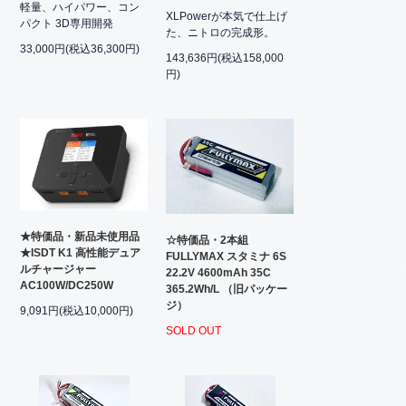
軽量、ハイパワー、コン
XLPowerが本気で仕上げ
パクト 3D専用開発
た、ニトロの完成形。
33,000円(税込36,300円)
143,636円(税込158,000
円)
★特価品・新品未使用品
☆特価品・2本組
★ISDT K1 高性能デュア
FULLYMAX スタミナ 6S
ルチャージャー
22.2V 4600mAh 35C
AC100W/DC250W
365.2Wh/L （旧パッケー
ジ）
9,091円(税込10,000円)
SOLD OUT