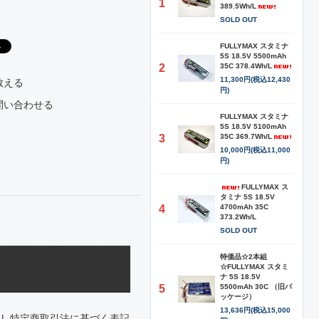
1
389.5Wh/L
SOLD OUT
FULLYMAX スタミナ
5S 18.5V 5500mAh
2
35C 378.4Wh/L
11,300円(税込12,430
教える
円)
問い合わせる
FULLYMAX スタミナ
5S 18.5V 5100mAh
3
35C 369.7Wh/L
10,000円(税込11,000
円)
FULLYMAX ス
タミナ 5S 18.5V
4
4700mAh 35C
373.2Wh/L
SOLD OUT
特価品☆2本組
☆FULLYMAX スタミ
ナ 5S 18.5V
5
5500mAh 30C （旧パ
ッケージ）
13,636円(税込15,000
|
特定商取引法に基づく表記