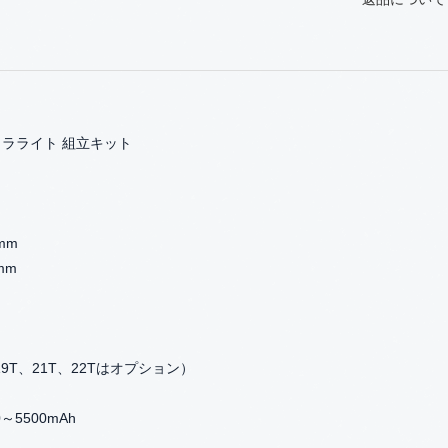
 ウルトラライト 組立キット
mm
mm
9T、21T、22Tはオプション）
0～5500mAh