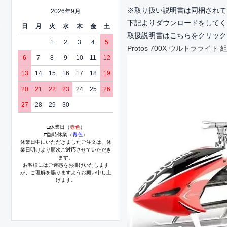
※取り扱い説明書は同梱されて
2026年9月
下記よりダウンロードをしてく
日
月
火
水
木
金
土
取扱説明書はこちらをクリック
1
2
3
4
5
Protos 700X ウルトラライト
6
7
8
9
10
11
12
13
14
15
16
17
18
19
20
21
22
23
24
25
26
27
28
29
30
□休業日（
赤色
）
□臨時休業（
青色
）
休業日中にいただきましたご注文は、休
業日明けより順次ご対応させていただき
ます。
お客様にはご迷惑をお掛けいたします
が、ご理解を賜りますようお願い申し上
げます。