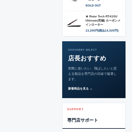
SOLD OUT
★ Rotor Tech RT-610U
Ultimate(究極) カーボンメ
インローター
13,200円(税込14,520円)
GOOHOBBY SELECT
店長おすすめ
実際に使いたい、飛ばしたいと思
える製品を専門店の目線で厳選し
ます。
新着商品を見る →
SUPPORT
専門店サポート