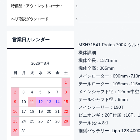
特価品・アウトレットコーナ・
ヘリ取説ダウンロード
営業日カレンダー
MSH71541 Protos 700X
機体詳細
機体全長 : 1371mm
2026年8月
機体全高 : 365mm
日
月
火
水
木
金
土
メインローター : 690mm -710
1
テールローター : 105mm -115
メインシャフト径：12mm中空
2
3
4
5
6
7
8
テールシャフト径：6mm
9
10
11
12
13
14
15
メインプーリー：190T
16
17
18
19
20
21
22
ピニオンギ：20T付属（18T、1
23
24
25
26
27
28
29
テール比: 4.8:1
推奨バッテリー: Lipo 12S 400
30
31