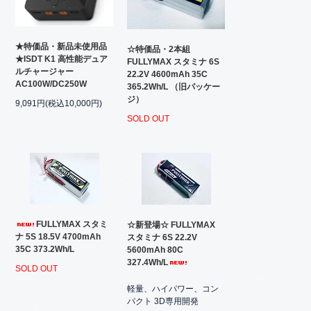
★特価品・新品未使用品
☆特価品・2本組
★ISDT K1 高性能デュア
FULLYMAX スタミナ 6S
ルチャージャー
22.2V 4600mAh 35C
AC100W/DC250W
365.2Wh/L （旧パッケー
ジ）
9,091円(税込10,000円)
SOLD OUT
FULLYMAX スタミ
☆新登場☆ FULLYMAX
ナ 5S 18.5V 4700mAh
スタミナ 6S 22.2V
35C 373.2Wh/L
5600mAh 80C
327.4Wh/L
SOLD OUT
軽量、ハイパワー、コン
パクト 3D専用開発