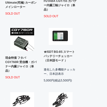
FUTABA CGY755 ガバナ
Ultimate(究極) カーボン
ー内臓三軸ジャイロ（単
メインローター
品）
SOLD OUT
SOLD OUT
★ISDT BG-8S スマート
バッテリーチェッカー
現金特価 フタバ
（日本語モード ）
CGY760R 受信機・ガバ
ナー内臓ジャイロ（単
進化した多機能チェッカ
品）
ー、日本語表示
SOLD OUT
5,000円(税込5,500円)