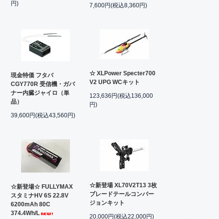
円)
7,600円(税込8,360円)
☆ XLPower Specter700
現金特価 フタバ
V2 UPG WCキット
CGY770R 受信機・ガバ
ナー内臓ジャイロ（単
123,636円(税込136,000
品）
円)
39,600円(税込43,560円)
☆新登場 XL70V2T13 3枚
☆新登場☆ FULLYMAX
ブレードテールコンバー
スタミナHV 6S 22.8V
ジョンキット
6200mAh 80C
374.4Wh/L
20,000円(税込22,000円)