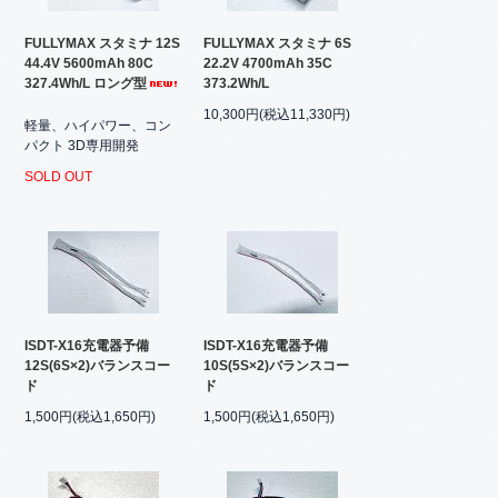
FULLYMAX スタミナ 12S
FULLYMAX スタミナ 6S
44.4V 5600mAh 80C
22.2V 4700mAh 35C
327.4Wh/L ロング型
373.2Wh/L
10,300円(税込11,330円)
軽量、ハイパワー、コン
パクト 3D専用開発
SOLD OUT
ISDT-X16充電器予備
ISDT-X16充電器予備
12S(6S×2)バランスコー
10S(5S×2)バランスコー
ド
ド
1,500円(税込1,650円)
1,500円(税込1,650円)