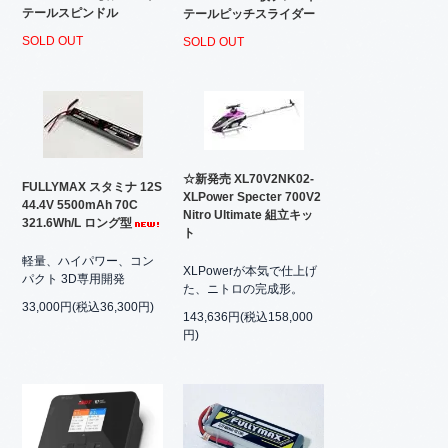
テールスピンドル
テールピッチスライダー
SOLD OUT
SOLD OUT
☆新発売 XL70V2NK02-
FULLYMAX スタミナ 12S
XLPower Specter 700V2
44.4V 5500mAh 70C
Nitro Ultimate 組立キッ
321.6Wh/L ロング型
ト
軽量、ハイパワー、コン
XLPowerが本気で仕上げ
パクト 3D専用開発
た、ニトロの完成形。
33,000円(税込36,300円)
143,636円(税込158,000
円)