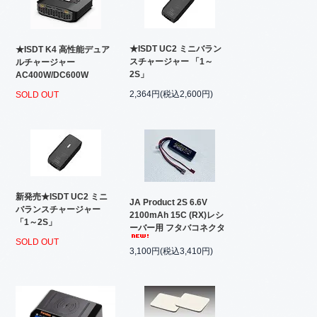
★ISDT UC2 ミニバラン
★ISDT K4 高性能デュア
スチャージャー 「1～
ルチャージャー
2S」
AC400W/DC600W
2,364円(税込2,600円)
SOLD OUT
新発売★ISDT UC2 ミニ
JA Product 2S 6.6V
バランスチャージャー
2100mAh 15C (RX)レシ
「1～2S」
ーバー用 フタバコネクタ
SOLD OUT
3,100円(税込3,410円)