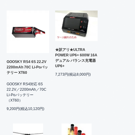
★訳アリ★ULTRA
POWER UP6+ 600W 16A
デュアル バランス充電器
GOOSKY RS4 6S 22.2V
UP6+
2200mAh 70C Li-Poバッ
テリー XT60
7,273円(税込8,000円)
GOOSKY RS4対応 6S
22.2V／2200mAh／70C
Li-Poバッテリー
（XT60）
9,200円(税込10,120円)