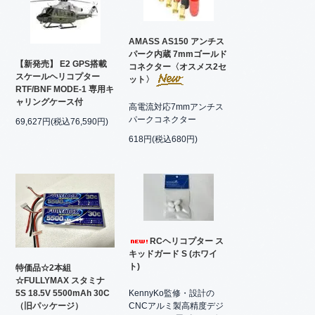
AMASS AS150 アンチス
パーク内蔵 7mmゴールド
【新発売】 E2 GPS搭載
コネクター〈オスメス2セ
スケールヘリコプター
ット〉
RTF/BNF MODE-1 専用キ
ャリングケース付
高電流対応7mmアンチス
パークコネクター
69,627円(税込76,590円)
618円(税込680円)
RCヘリコプター ス
キッドガード S (ホワイ
ト)
特価品☆2本組
☆FULLYMAX スタミナ
KennyKo監修・設計の
5S 18.5V 5500mAh 30C
CNCアルミ製高精度デジ
（旧パッケージ）