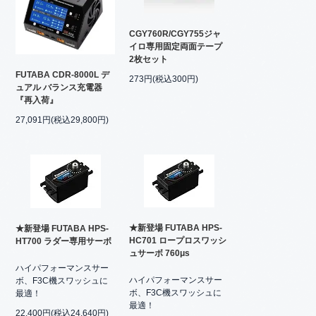
CGY760R/CGY755ジャ
イロ専用固定両面テープ
2枚セット
FUTABA CDR-8000L デ
273円(税込300円)
ュアル バランス充電器
『再入荷』
27,091円(税込29,800円)
★新登場 FUTABA HPS-
★新登場 FUTABA HPS-
HC701 ロープロスワッシ
HT700 ラダー専用サーボ
ュサーボ 760μs
ハイパフォーマンスサー
ハイパフォーマンスサー
ボ、F3C機スワッシュに
ボ、F3C機スワッシュに
最適！
最適！
22,400円(税込24,640円)