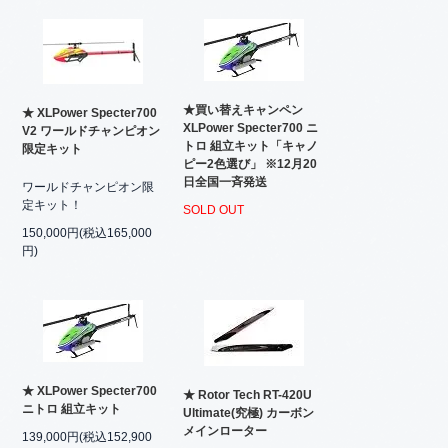
★買い替えキャンペン
★ XLPower Specter700
XLPower Specter700 ニ
V2 ワールドチャンピオン
トロ 組立キット「キャノ
限定キット
ピー2色選び」 ※12月20
日全国一斉発送
ワールドチャンピオン限
定キット！
SOLD OUT
150,000円(税込165,000
円)
★ XLPower Specter700
★ Rotor Tech RT-420U
ニトロ 組立キット
Ultimate(究極) カーボン
メインローター
139,000円(税込152,900