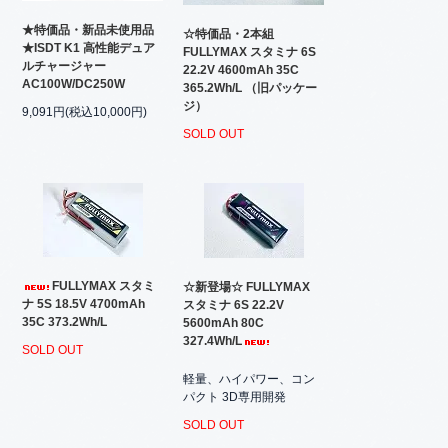
★特価品・新品未使用品
☆特価品・2本組
★ISDT K1 高性能デュア
FULLYMAX スタミナ 6S
ルチャージャー
22.2V 4600mAh 35C
AC100W/DC250W
365.2Wh/L （旧パッケー
ジ）
9,091円(税込10,000円)
SOLD OUT
FULLYMAX スタミ
☆新登場☆ FULLYMAX
ナ 5S 18.5V 4700mAh
スタミナ 6S 22.2V
35C 373.2Wh/L
5600mAh 80C
327.4Wh/L
SOLD OUT
軽量、ハイパワー、コン
パクト 3D専用開発
SOLD OUT