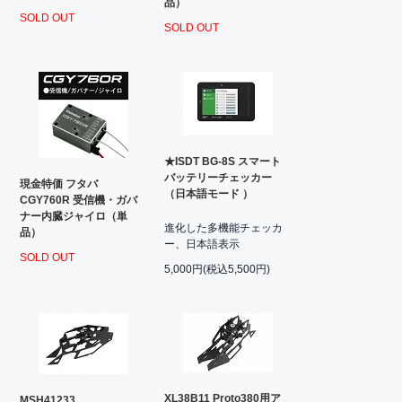
品）
SOLD OUT
SOLD OUT
★ISDT BG-8S スマート
バッテリーチェッカー
現金特価 フタバ
（日本語モード ）
CGY760R 受信機・ガバ
ナー内臓ジャイロ（単
進化した多機能チェッカ
品）
ー、日本語表示
SOLD OUT
5,000円(税込5,500円)
XL38B11 Proto380用ア
MSH41233