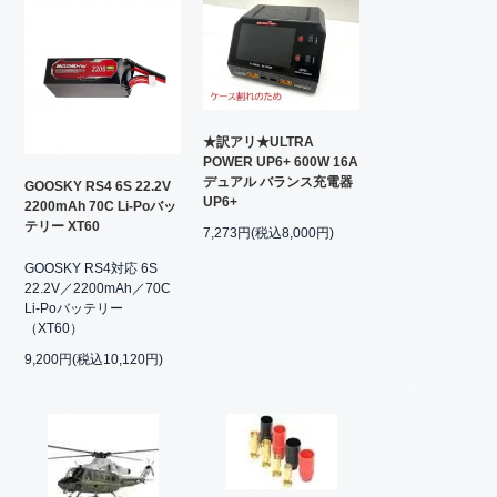
★訳アリ★ULTRA
POWER UP6+ 600W 16A
デュアル バランス充電器
GOOSKY RS4 6S 22.2V
UP6+
2200mAh 70C Li-Poバッ
テリー XT60
7,273円(税込8,000円)
GOOSKY RS4対応 6S
22.2V／2200mAh／70C
Li-Poバッテリー
（XT60）
9,200円(税込10,120円)