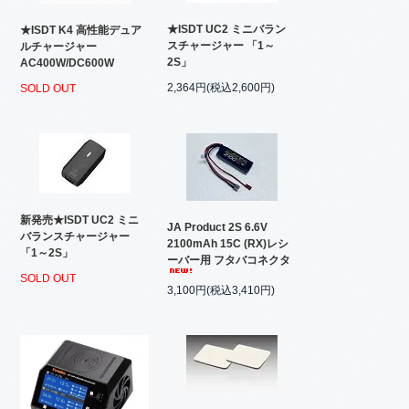
★ISDT UC2 ミニバラン
★ISDT K4 高性能デュア
スチャージャー 「1～
ルチャージャー
2S」
AC400W/DC600W
2,364円(税込2,600円)
SOLD OUT
新発売★ISDT UC2 ミニ
JA Product 2S 6.6V
バランスチャージャー
2100mAh 15C (RX)レシ
「1～2S」
ーバー用 フタバコネクタ
SOLD OUT
3,100円(税込3,410円)