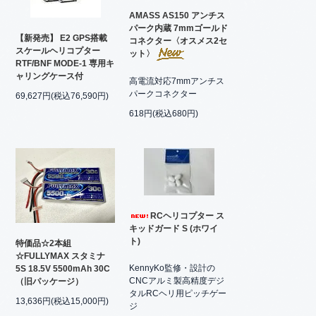
AMASS AS150 アンチス
パーク内蔵 7mmゴールド
【新発売】 E2 GPS搭載
コネクター〈オスメス2セ
スケールヘリコプター
ット〉
RTF/BNF MODE-1 専用キ
ャリングケース付
高電流対応7mmアンチス
パークコネクター
69,627円(税込76,590円)
618円(税込680円)
RCヘリコプター ス
キッドガード S (ホワイ
ト)
特価品☆2本組
☆FULLYMAX スタミナ
KennyKo監修・設計の
5S 18.5V 5500mAh 30C
CNCアルミ製高精度デジ
（旧パッケージ）
タルRCヘリ用ピッチゲー
13,636円(税込15,000円)
ジ