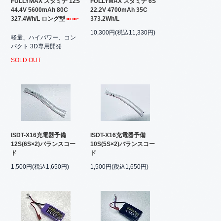
FULLYMAX スタミナ 12S
FULLYMAX スタミナ 6S
44.4V 5600mAh 80C
22.2V 4700mAh 35C
327.4Wh/L ロング型
373.2Wh/L
10,300円(税込11,330円)
軽量、ハイパワー、コン
パクト 3D専用開発
SOLD OUT
ISDT-X16充電器予備
ISDT-X16充電器予備
12S(6S×2)バランスコー
10S(5S×2)バランスコー
ド
ド
1,500円(税込1,650円)
1,500円(税込1,650円)