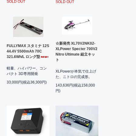
SOLD OUT
SOLD OUT
☆新発売 XL70V2NK02-
FULLYMAX スタミナ 12S
XLPower Specter 700V2
44.4V 5500mAh 70C
Nitro Ultimate 組立キッ
321.6Wh/L ロング型
ト
軽量、ハイパワー、コン
XLPowerが本気で仕上げ
パクト 3D専用開発
た、ニトロの完成形。
33,000円(税込36,300円)
143,636円(税込158,000
円)