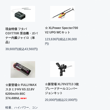
☆ XLPower Specter700
現金特価 フタバ
V2 UPG WCキット
CGY770R 受信機・ガバ
ナー内臓ジャイロ（単
123,636円(税込136,000
品）
円)
39,600円(税込43,560円)
☆新登場 XL70V2T13 3枚
☆新登場☆ FULLYMAX
ブレードテールコンバー
スタミナHV 6S 22.8V
ジョンキット
6200mAh 80C
374.4Wh/L
20,000円(税込22,000円)
軽量、ハイパワー、コン