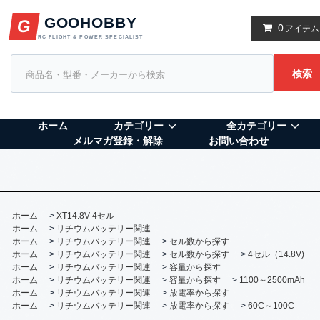
GOOHOBBY
G
0
アイテム
RC FLIGHT & POWER SPECIALIST
検索
ホーム
カテゴリー
全カテゴリー
メルマガ登録・解除
お問い合わせ
ホーム
>
XT14.8V-4セル
ホーム
>
リチウムバッテリー関連
ホーム
>
リチウムバッテリー関連
>
セル数から探す
ホーム
>
リチウムバッテリー関連
>
セル数から探す
>
4セル（14.8V)
ホーム
>
リチウムバッテリー関連
>
容量から探す
ホーム
>
リチウムバッテリー関連
>
容量から探す
>
1100～2500mAh
ホーム
>
リチウムバッテリー関連
>
放電率から探す
ホーム
>
リチウムバッテリー関連
>
放電率から探す
>
60C～100C