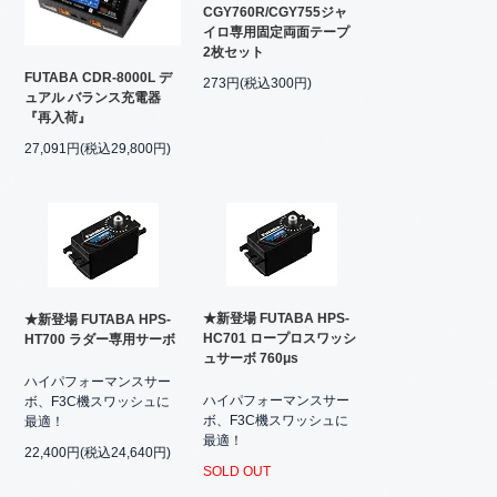
CGY760R/CGY755ジャ
イロ専用固定両面テープ
2枚セット
FUTABA CDR-8000L デ
273円(税込300円)
ュアル バランス充電器
『再入荷』
27,091円(税込29,800円)
★新登場 FUTABA HPS-
★新登場 FUTABA HPS-
HC701 ロープロスワッシ
HT700 ラダー専用サーボ
ュサーボ 760μs
ハイパフォーマンスサー
ハイパフォーマンスサー
ボ、F3C機スワッシュに
ボ、F3C機スワッシュに
最適！
最適！
22,400円(税込24,640円)
SOLD OUT