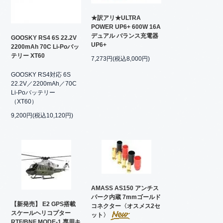
★訳アリ★ULTRA
POWER UP6+ 600W 16A
デュアル バランス充電器
GOOSKY RS4 6S 22.2V
UP6+
2200mAh 70C Li-Poバッ
テリー XT60
7,273円(税込8,000円)
GOOSKY RS4対応 6S
22.2V／2200mAh／70C
Li-Poバッテリー
（XT60）
9,200円(税込10,120円)
AMASS AS150 アンチス
パーク内蔵 7mmゴールド
【新発売】 E2 GPS搭載
コネクター〈オスメス2セ
スケールヘリコプター
ット〉
RTF/BNF MODE-1 専用キ