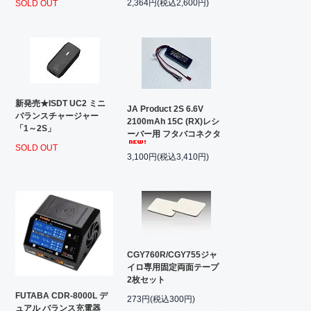
2,364円(税込2,600円)
SOLD OUT
新発売★ISDT UC2 ミニ
JA Product 2S 6.6V
バランスチャージャー
2100mAh 15C (RX)レシ
「1～2S」
ーバー用 フタバコネクタ
SOLD OUT
3,100円(税込3,410円)
CGY760R/CGY755ジャ
イロ専用固定両面テープ
2枚セット
FUTABA CDR-8000L デ
273円(税込300円)
ュアル バランス充電器