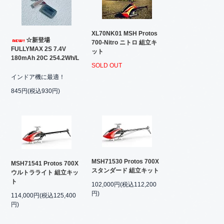
XL70NK01 MSH Protos
☆新登場
700-Nitro ニトロ 組立キ
FULLYMAX 2S 7.4V
ット
180mAh 20C 254.2Wh/L
SOLD OUT
インドア機に最適！
845円(税込930円)
MSH71530 Protos 700X
MSH71541 Protos 700X
スタンダード 組立キット
ウルトラライト 組立キッ
ト
102,000円(税込112,200
円)
114,000円(税込125,400
円)