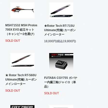
MSH71532 MSH Protos
★Rotor Tech RT-715U
700X EVO 組立キット
Ultimate(究極) カーボン
（キャンピー2色選び）
メインローター
SOLD OUT
18,000円(税込19,800円)
★ Rotor Tech RT-560U
FUTABA CGY755 ガバナ
Ultimate(究極) カーボン
ー内臓三軸ジャイロ（単
メインローター
品）
SOLD OUT
SOLD OUT