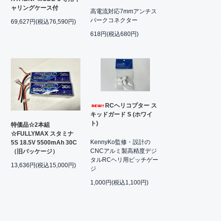
ャリングケース付
高電流対応7mmアンチス
パークコネクター
69,627円(税込76,590円)
618円(税込680円)
RCヘリコプター ス
キッドガード S (ホワイ
ト)
特価品☆2本組
☆FULLYMAX スタミナ
KennyKo監修・設計の
5S 18.5V 5500mAh 30C
CNCアルミ製高精度デジ
（旧パッケージ）
タルRCヘリ用ピッチゲー
13,636円(税込15,000円)
ジ
1,000円(税込1,100円)