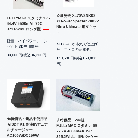
☆新発売 XL70V2NK02-
FULLYMAX スタミナ 12S
XLPower Specter 700V2
44.4V 5500mAh 70C
Nitro Ultimate 組立キッ
321.6Wh/L ロング型
ト
軽量、ハイパワー、コン
XLPowerが本気で仕上げ
パクト 3D専用開発
た、ニトロの完成形。
33,000円(税込36,300円)
143,636円(税込158,000
円)
★特価品・新品未使用品
☆特価品・2本組
★ISDT K1 高性能デュア
FULLYMAX スタミナ 6S
ルチャージャー
22.2V 4600mAh 35C
AC100W/DC250W
365.2Wh/L （旧パッケー