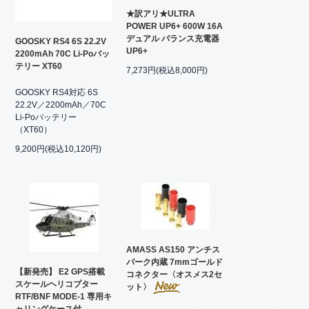
★訳アリ★ULTRA
POWER UP6+ 600W 16A
デュアル バランス充電器
GOOSKY RS4 6S 22.2V
UP6+
2200mAh 70C Li-Poバッ
テリー XT60
7,273円(税込8,000円)
GOOSKY RS4対応 6S
22.2V／2200mAh／70C
Li-Poバッテリー
（XT60）
9,200円(税込10,120円)
AMASS AS150 アンチス
パーク内蔵 7mmゴールド
【新発売】 E2 GPS搭載
コネクター〈オスメス2セ
スケールヘリコプター
ット〉
RTF/BNF MODE-1 専用キ
ャリングケース付