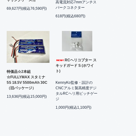
高電流対応7mmアンチス
パークコネクター
69,627円(税込76,590円)
618円(税込680円)
RCヘリコプター ス
キッドガード S (ホワイ
ト)
特価品☆2本組
☆FULLYMAX スタミナ
KennyKo監修・設計の
5S 18.5V 5500mAh 30C
CNCアルミ製高精度デジ
（旧パッケージ）
タルRCヘリ用ピッチゲー
13,636円(税込15,000円)
ジ
1,000円(税込1,100円)