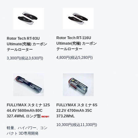
Rotor Tech RT-116U
Rotor Tech RT-93U
Ultimate(究極) カーボン
Ultimate(究極) カーボン
テールローター
テールローター
4,800円(税込5,280円)
3,300円(税込3,630円)
FULLYMAX スタミナ 12S
FULLYMAX スタミナ 6S
44.4V 5600mAh 80C
22.2V 4700mAh 35C
327.4Wh/L ロング型
373.2Wh/L
10,300円(税込11,330円)
軽量、ハイパワー、コン
パクト 3D専用開発