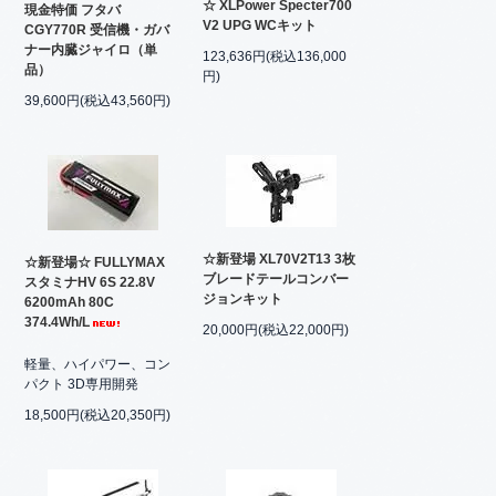
☆ XLPower Specter700
現金特価 フタバ
V2 UPG WCキット
CGY770R 受信機・ガバ
ナー内臓ジャイロ（単
123,636円(税込136,000
品）
円)
39,600円(税込43,560円)
☆新登場 XL70V2T13 3枚
☆新登場☆ FULLYMAX
ブレードテールコンバー
スタミナHV 6S 22.8V
ジョンキット
6200mAh 80C
374.4Wh/L
20,000円(税込22,000円)
軽量、ハイパワー、コン
パクト 3D専用開発
18,500円(税込20,350円)