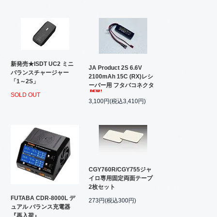
新発売★ISDT UC2 ミニ
JA Product 2S 6.6V
バランスチャージャー
2100mAh 15C (RX)レシ
「1～2S」
ーバー用 フタバコネクタ
SOLD OUT
3,100円(税込3,410円)
CGY760R/CGY755ジャ
イロ専用固定両面テープ
2枚セット
FUTABA CDR-8000L デ
273円(税込300円)
ュアル バランス充電器
『再入荷』