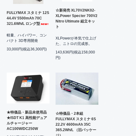
☆新発売 XL70V2NK02-
FULLYMAX スタミナ 12S
XLPower Specter 700V2
44.4V 5500mAh 70C
Nitro Ultimate 組立キッ
321.6Wh/L ロング型
ト
軽量、ハイパワー、コン
XLPowerが本気で仕上げ
パクト 3D専用開発
た、ニトロの完成形。
33,000円(税込36,300円)
143,636円(税込158,000
円)
★特価品・新品未使用品
☆特価品・2本組
★ISDT K1 高性能デュア
FULLYMAX スタミナ 6S
ルチャージャー
22.2V 4600mAh 35C
AC100W/DC250W
365.2Wh/L （旧パッケー
ジ）