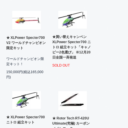
★買い替えキャンペン
★ XLPower Specter700
XLPower Specter700 ニ
V2 ワールドチャンピオン
トロ 組立キット「キャノ
限定キット
ピー2色選び」 ※12月20
日全国一斉発送
ワールドチャンピオン限
定キット！
SOLD OUT
150,000円(税込165,000
円)
★ XLPower Specter700
★ Rotor Tech RT-420U
ニトロ 組立キット
Ultimate(究極) カーボン