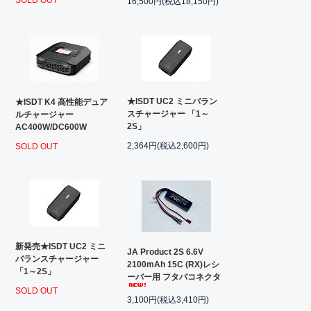
SOLD OUT
16,500円(税込18,150円)
★ISDT UC2 ミニバラン
★ISDT K4 高性能デュア
スチャージャー 「1～
ルチャージャー
2S」
AC400W/DC600W
2,364円(税込2,600円)
SOLD OUT
新発売★ISDT UC2 ミニ
JA Product 2S 6.6V
バランスチャージャー
2100mAh 15C (RX)レシ
「1～2S」
ーバー用 フタバコネクタ
SOLD OUT
3,100円(税込3,410円)