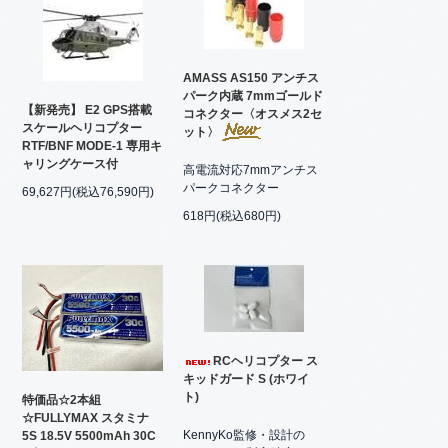
AMASS AS150 アンチス
パーク内蔵 7mmゴールド
【新発売】 E2 GPS搭載
コネクター〈オスメス2セ
スケールヘリコプター
ット〉
RTF/BNF MODE-1 専用キ
ャリングケース付
高電流対応7mmアンチス
パークコネクター
69,627円(税込76,590円)
618円(税込680円)
RCヘリコプター ス
キッドガード S (ホワイ
ト)
特価品☆2本組
☆FULLYMAX スタミナ
KennyKo監修・設計の
5S 18.5V 5500mAh 30C