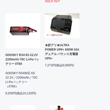
SOLD OUT
★訳アリ★ULTRA
POWER UP6+ 600W 16A
デュアル バランス充電器
GOOSKY RS4 6S 22.2V
UP6+
2200mAh 70C Li-Poバッ
テリー XT60
7,273円(税込8,000円)
GOOSKY RS4対応 6S
22.2V／2200mAh／70C
Li-Poバッテリー
（XT60）
9,200円(税込10,120円)