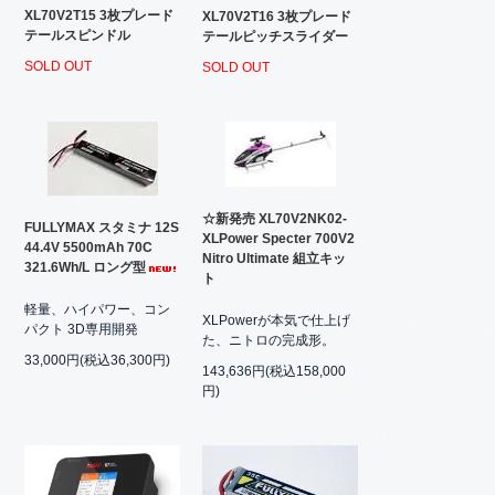
XL70V2T15 3枚プレード
XL70V2T16 3枚プレード
テールスピンドル
テールピッチスライダー
SOLD OUT
SOLD OUT
☆新発売 XL70V2NK02-
FULLYMAX スタミナ 12S
XLPower Specter 700V2
44.4V 5500mAh 70C
Nitro Ultimate 組立キッ
321.6Wh/L ロング型
ト
軽量、ハイパワー、コン
XLPowerが本気で仕上げ
パクト 3D専用開発
た、ニトロの完成形。
33,000円(税込36,300円)
143,636円(税込158,000
円)