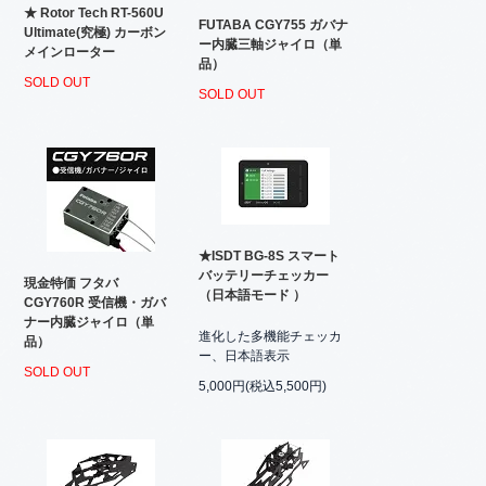
★ Rotor Tech RT-560U
FUTABA CGY755 ガバナ
Ultimate(究極) カーボン
ー内臓三軸ジャイロ（単
メインローター
品）
SOLD OUT
SOLD OUT
★ISDT BG-8S スマート
バッテリーチェッカー
現金特価 フタバ
（日本語モード ）
CGY760R 受信機・ガバ
ナー内臓ジャイロ（単
進化した多機能チェッカ
品）
ー、日本語表示
SOLD OUT
5,000円(税込5,500円)