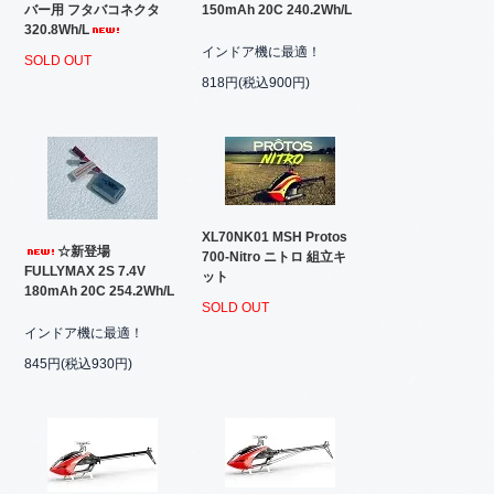
バー用 フタバコネクタ
150mAh 20C 240.2Wh/L
320.8Wh/L
インドア機に最適！
SOLD OUT
818円(税込900円)
XL70NK01 MSH Protos
☆新登場
700-Nitro ニトロ 組立キ
FULLYMAX 2S 7.4V
ット
180mAh 20C 254.2Wh/L
SOLD OUT
インドア機に最適！
845円(税込930円)