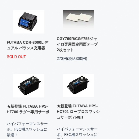
CGY760R/CGY755ジャ
FUTABA CDR-8000L デ
イロ専用固定両面テープ
ュアル バランス充電器
2枚セット
SOLD OUT
273円(税込300円)
★新登場 FUTABA HPS-
★新登場 FUTABA HPS-
HC701 ロープロスワッシ
HT700 ラダー専用サーボ
ュサーボ 760μs
ハイパフォーマンスサー
ハイパフォーマンスサー
ボ、F3C機スワッシュに
ボ、F3C機スワッシュに
最適！