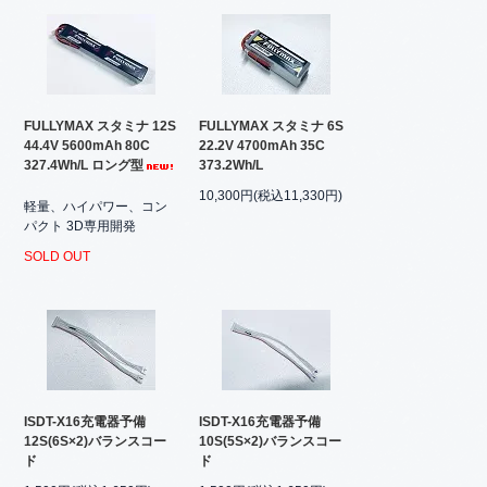
FULLYMAX スタミナ 12S
FULLYMAX スタミナ 6S
44.4V 5600mAh 80C
22.2V 4700mAh 35C
327.4Wh/L ロング型
373.2Wh/L
10,300円(税込11,330円)
軽量、ハイパワー、コン
パクト 3D専用開発
SOLD OUT
ISDT-X16充電器予備
ISDT-X16充電器予備
12S(6S×2)バランスコー
10S(5S×2)バランスコー
ド
ド