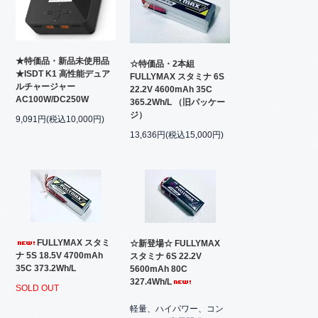
★特価品・新品未使用品
☆特価品・2本組
★ISDT K1 高性能デュア
FULLYMAX スタミナ 6S
ルチャージャー
22.2V 4600mAh 35C
AC100W/DC250W
365.2Wh/L （旧パッケー
ジ）
9,091円(税込10,000円)
13,636円(税込15,000円)
FULLYMAX スタミ
☆新登場☆ FULLYMAX
ナ 5S 18.5V 4700mAh
スタミナ 6S 22.2V
35C 373.2Wh/L
5600mAh 80C
327.4Wh/L
SOLD OUT
軽量、ハイパワー、コン