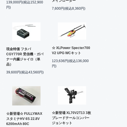
メインローター
139,000円(税込152,900
円)
7,600円(税込8,360円)
☆ XLPower Specter700
現金特価 フタバ
V2 UPG WCキット
CGY770R 受信機・ガバ
ナー内臓ジャイロ（単
123,636円(税込136,000
品）
円)
39,600円(税込43,560円)
☆新登場 XL70V2T13 3枚
☆新登場☆ FULLYMAX
ブレードテールコンバー
スタミナHV 6S 22.8V
ジョンキット
6200mAh 80C