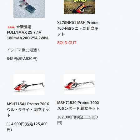
XL70NK01 MSH Protos
☆新登場
700-Nitro ニトロ 組立キ
FULLYMAX 2S 7.4V
ット
180mAh 20C 254.2Wh/L
SOLD OUT
インドア機に最適！
845円(税込930円)
MSH71530 Protos 700X
MSH71541 Protos 700X
スタンダード 組立キット
ウルトラライト 組立キッ
ト
102,000円(税込112,200
円)
114,000円(税込125,400
円)