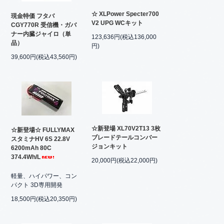
☆ XLPower Specter700
現金特価 フタバ
V2 UPG WCキット
CGY770R 受信機・ガバ
ナー内臓ジャイロ（単
123,636円(税込136,000
品）
円)
39,600円(税込43,560円)
☆新登場 XL70V2T13 3枚
☆新登場☆ FULLYMAX
ブレードテールコンバー
スタミナHV 6S 22.8V
ジョンキット
6200mAh 80C
374.4Wh/L
20,000円(税込22,000円)
軽量、ハイパワー、コン
パクト 3D専用開発
18,500円(税込20,350円)