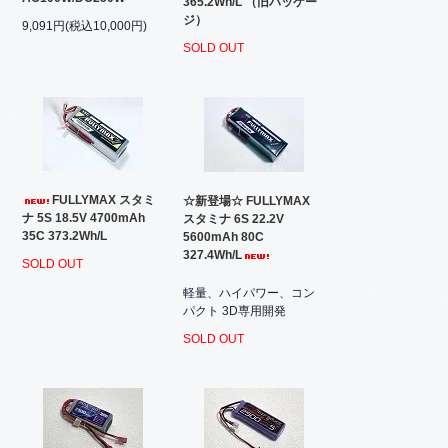
365.2Wh/L （旧パッケー
ジ）
9,091円(税込10,000円)
SOLD OUT
FULLYMAX スタミ
☆新登場☆ FULLYMAX
ナ 5S 18.5V 4700mAh
スタミナ 6S 22.2V
35C 373.2Wh/L
5600mAh 80C
327.4Wh/L
SOLD OUT
軽量、ハイパワー、コン
パクト 3D専用開発
SOLD OUT