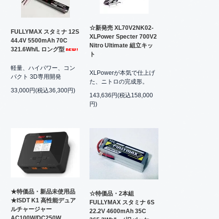
☆新発売 XL70V2NK02-
FULLYMAX スタミナ 12S
XLPower Specter 700V2
44.4V 5500mAh 70C
Nitro Ultimate 組立キッ
321.6Wh/L ロング型
ト
軽量、ハイパワー、コン
XLPowerが本気で仕上げ
パクト 3D専用開発
た、ニトロの完成形。
33,000円(税込36,300円)
143,636円(税込158,000
円)
★特価品・新品未使用品
☆特価品・2本組
★ISDT K1 高性能デュア
FULLYMAX スタミナ 6S
ルチャージャー
22.2V 4600mAh 35C
AC100W/DC250W