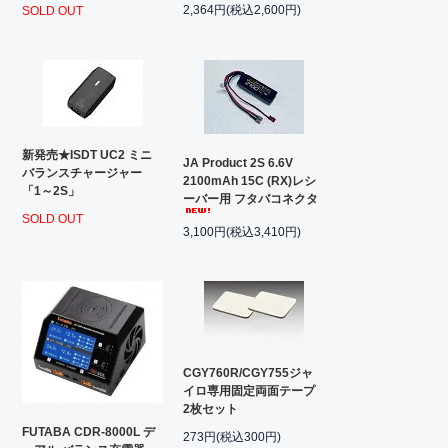
2,364円(税込2,600円)
SOLD OUT
新発売★ISDT UC2 ミニ
JA Product 2S 6.6V
バランスチャージャー
2100mAh 15C (RX)レシ
「1～2S」
ーバー用 フタバコネクタ
SOLD OUT
3,100円(税込3,410円)
CGY760R/CGY755ジャ
イロ専用固定両面テープ
2枚セット
FUTABA CDR-8000L デ
273円(税込300円)