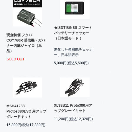
★ISDT BG-8S スマート
バッテリーチェッカー
現金特価 フタバ
（日本語モード ）
CGY760R 受信機・ガバ
ナー内臓ジャイロ（単
進化した多機能チェッカ
品）
ー、日本語表示
SOLD OUT
5,000円(税込5,500円)
XL38B11 Proto380用ア
MSH41233
ップグレードキット
Protos380EVO 用アップ
グレードキット
11,200円(税込12,320円)
15,800円(税込17,380円)