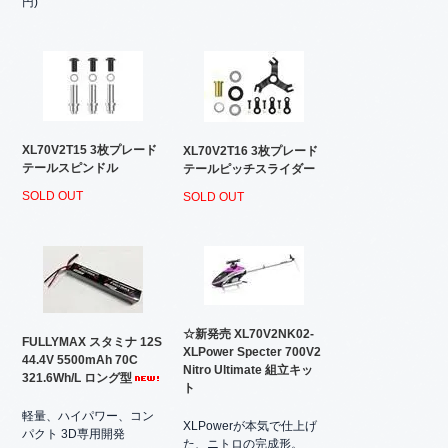
円)
XL70V2T15 3枚プレード
XL70V2T16 3枚プレード
テールスピンドル
テールピッチスライダー
SOLD OUT
SOLD OUT
☆新発売 XL70V2NK02-
FULLYMAX スタミナ 12S
XLPower Specter 700V2
44.4V 5500mAh 70C
Nitro Ultimate 組立キッ
321.6Wh/L ロング型
ト
軽量、ハイパワー、コン
XLPowerが本気で仕上げ
パクト 3D専用開発
た、ニトロの完成形。