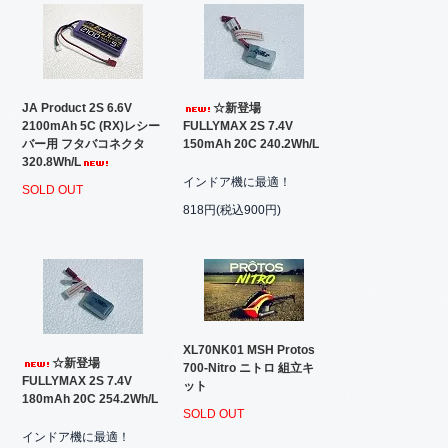
JA Product 2S 6.6V
☆新登場
2100mAh 5C (RX)レシー
FULLYMAX 2S 7.4V
バー用 フタバコネクタ
150mAh 20C 240.2Wh/L
320.8Wh/L
インドア機に最適！
SOLD OUT
818円(税込900円)
XL70NK01 MSH Protos
☆新登場
700-Nitro ニトロ 組立キ
FULLYMAX 2S 7.4V
ット
180mAh 20C 254.2Wh/L
SOLD OUT
インドア機に最適！