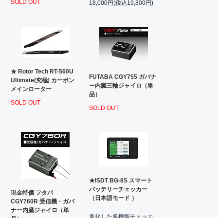
SOLD OUT
18,000円(税込19,800円)
★ Rotor Tech RT-560U
FUTABA CGY755 ガバナ
Ultimate(究極) カーボン
ー内臓三軸ジャイロ（単
メインローター
品）
SOLD OUT
SOLD OUT
★ISDT BG-8S スマート
バッテリーチェッカー
現金特価 フタバ
（日本語モード ）
CGY760R 受信機・ガバ
ナー内臓ジャイロ（単
進化した多機能チェッカ