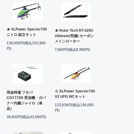
★ XLPower Specter700
★ Rotor Tech RT-420U
ニトロ 組立キット
Ultimate(究極) カーボン
メインローター
139,000円(税込152,900
円)
7,600円(税込8,360円)
☆ XLPower Specter700
現金特価 フタバ
V2 UPG WCキット
CGY770R 受信機・ガバ
ナー内臓ジャイロ（単
123,636円(税込136,000
品）
円)
39,600円(税込43,560円)