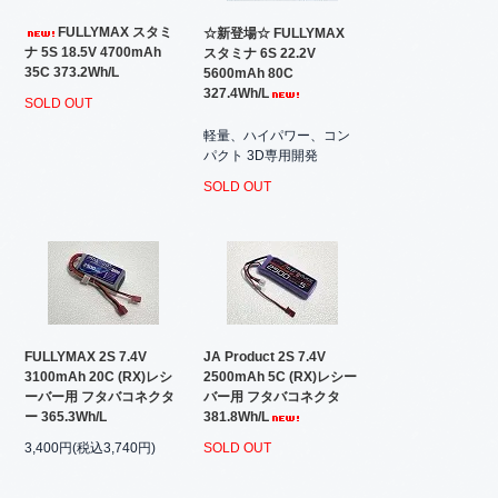
FULLYMAX スタミ
☆新登場☆ FULLYMAX
ナ 5S 18.5V 4700mAh
スタミナ 6S 22.2V
35C 373.2Wh/L
5600mAh 80C
327.4Wh/L
SOLD OUT
軽量、ハイパワー、コン
パクト 3D専用開発
SOLD OUT
FULLYMAX 2S 7.4V
JA Product 2S 7.4V
3100mAh 20C (RX)レシ
2500mAh 5C (RX)レシー
ーバー用 フタバコネクタ
バー用 フタバコネクタ
ー 365.3Wh/L
381.8Wh/L
3,400円(税込3,740円)
SOLD OUT