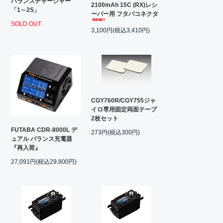
バランスチャージャー
2100mAh 15C (RX)レシ
「1～2S」
ーバー用 フタバコネクタ
SOLD OUT
3,100円(税込3,410円)
CGY760R/CGY755ジャ
イロ専用固定両面テープ
2枚セット
FUTABA CDR-8000L デ
273円(税込300円)
ュアル バランス充電器
『再入荷』
27,091円(税込29,800円)