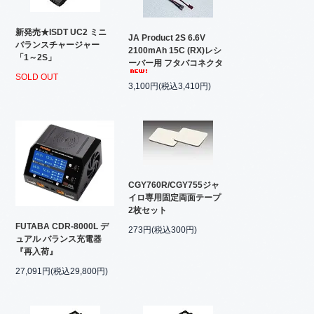
新発売★ISDT UC2 ミニ
JA Product 2S 6.6V
バランスチャージャー
2100mAh 15C (RX)レシ
「1～2S」
ーバー用 フタバコネクタ
SOLD OUT
3,100円(税込3,410円)
CGY760R/CGY755ジャ
イロ専用固定両面テープ
2枚セット
FUTABA CDR-8000L デ
273円(税込300円)
ュアル バランス充電器
『再入荷』
27,091円(税込29,800円)