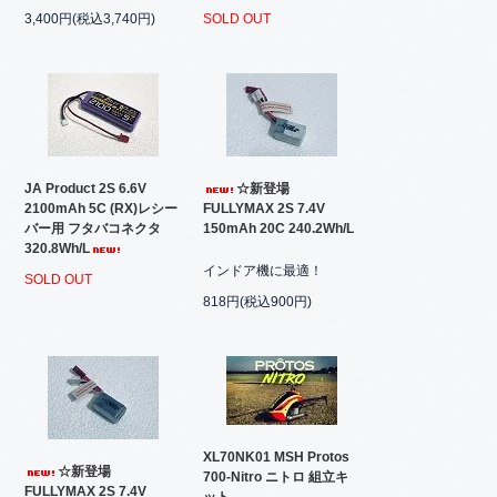
3,400円(税込3,740円)
SOLD OUT
JA Product 2S 6.6V
☆新登場
2100mAh 5C (RX)レシー
FULLYMAX 2S 7.4V
バー用 フタバコネクタ
150mAh 20C 240.2Wh/L
320.8Wh/L
インドア機に最適！
SOLD OUT
818円(税込900円)
XL70NK01 MSH Protos
☆新登場
700-Nitro ニトロ 組立キ
FULLYMAX 2S 7.4V