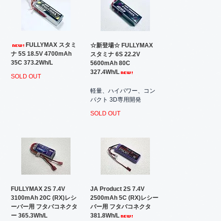
FULLYMAX スタミ
☆新登場☆ FULLYMAX
ナ 5S 18.5V 4700mAh
スタミナ 6S 22.2V
35C 373.2Wh/L
5600mAh 80C
327.4Wh/L
SOLD OUT
軽量、ハイパワー、コン
パクト 3D専用開発
SOLD OUT
FULLYMAX 2S 7.4V
JA Product 2S 7.4V
3100mAh 20C (RX)レシ
2500mAh 5C (RX)レシー
ーバー用 フタバコネクタ
バー用 フタバコネクタ
ー 365.3Wh/L
381.8Wh/L