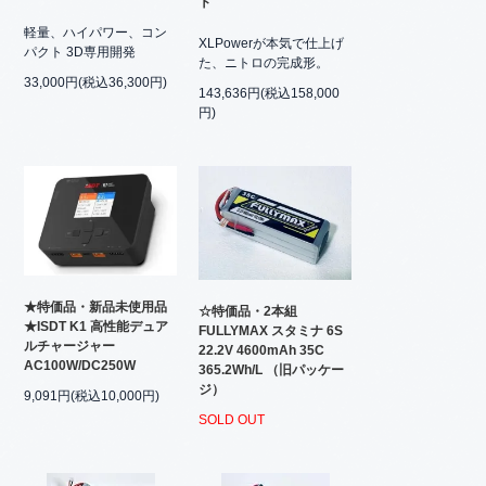
ト
軽量、ハイパワー、コン
XLPowerが本気で仕上げ
パクト 3D専用開発
た、ニトロの完成形。
33,000円(税込36,300円)
143,636円(税込158,000
円)
★特価品・新品未使用品
☆特価品・2本組
★ISDT K1 高性能デュア
FULLYMAX スタミナ 6S
ルチャージャー
22.2V 4600mAh 35C
AC100W/DC250W
365.2Wh/L （旧パッケー
ジ）
9,091円(税込10,000円)
SOLD OUT