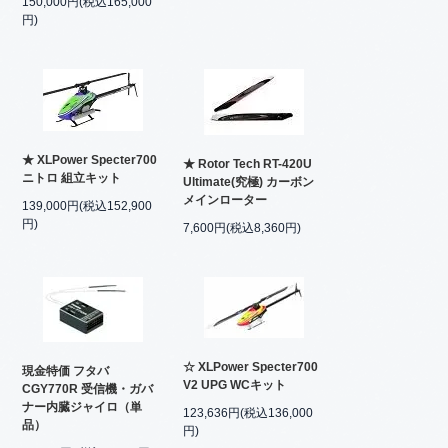
150,000円(税込165,000
円)
★ XLPower Specter700
★ Rotor Tech RT-420U
ニトロ 組立キット
Ultimate(究極) カーボン
メインローター
139,000円(税込152,900
円)
7,600円(税込8,360円)
☆ XLPower Specter700
現金特価 フタバ
V2 UPG WCキット
CGY770R 受信機・ガバ
ナー内臓ジャイロ（単
123,636円(税込136,000
品）
円)