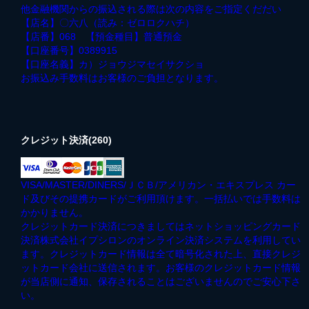
他金融機関からの振込される際は次の内容をご指定くだだい
【店名】〇六八（読み：ゼロロクハチ）
【店番】068 【預金種目】普通預金
【口座番号】0389915
【口座名義】カ）ジョウジマセイサクショ
お振込み手数料はお客様のご負担となります。
クレジット決済(260)
VISA/MASTER/DINERS/ＪＣＢ/アメリカン・エキスプレス カー
ド及びその提携カードがご利用頂けます。一括払いでは手数料は
かかりません。
クレジットカード決済につきましてはネットショッピングカード
決済株式会社イプシロンのオンライン決済システムを利用してい
ます。クレジットカード情報は全て暗号化された上、直接クレジ
ットカード会社に送信されます。お客様のクレジットカード情報
が当店側に通知、保存されることはございませんのでご安心下さ
い。